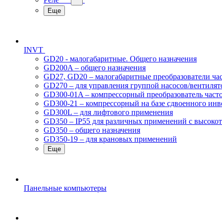
Еще
INVT
GD20 - малогабаритные. Общего назначения
GD200A – общего назначения
GD27, GD20 – малогабаритные преобразователи ча
GD270 – для управления группой насосов/вентилят
GD300-01A – компрессорный преобразователь част
GD300-21 – компрессорный на базе сдвоенного инв
GD300L – для лифтового применения
GD350 – IP55 для различных применений с высоко
GD350 – общего назначения
GD350-19 – для крановых применений
Еще
Панельные компьютеры