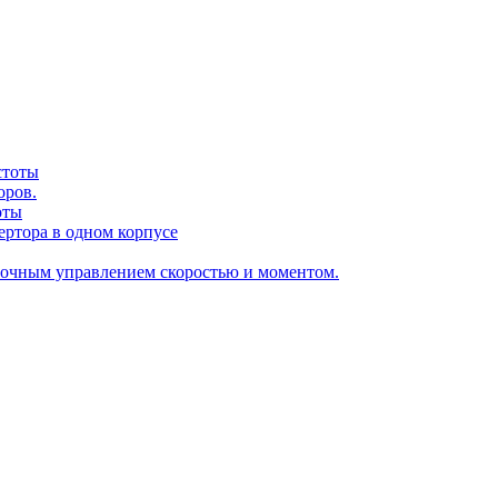
стоты
оров.
оты
ертора в одном корпусе
точным управлением скоростью и моментом.