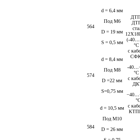
d = 6,4 мм
ДТП
Под М6
ДТ
564
ста
D = 19 мм
12Х18
(-40…
S = 0,5 мм
°C
c каб
СФК
d = 8,4 мм
-40…
Под М8
°C
574
c каб
D =22 мм
ДК
S=0,75 мм
−40…
°
c каб
d = 10,5 мм
КТП
Под М10
584
D = 26 мм
S = 0,75