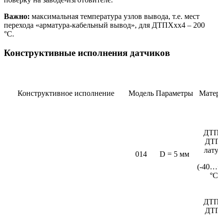
Важно:
максимальная температура узлов вывода, т.е. мест
перехода «арматура-кабельный вывод», для ДТПХхх4 – 200
°С.
Конструктивные исполнения датчиков
Конструктивное исполнение
Модель
Параметры
Мате
ДТП
ДТ
лат
014
D = 5 мм
(-40…
°C
ДТП
ДТ