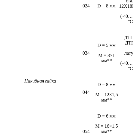
ста
024
D = 8 мм
12Х18
(-40…
°С
ДТП
ДТ
D = 5 мм
034
лат
М = 8×1
мм**
(-40…
°С
Накидная гайка
D = 8 мм
044
M = 12×1,5
мм**
D = 6 мм
М = 16×1,5
054
мм**