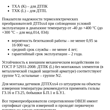
ТХА (К) – для ДТПК
ТХК (L) – для ДТПL
Показатели надежности термоэлектрических
преобразователей ДТПхх4 при соблюдении условий
эксплуатации в диапазоне температур от -40 до +400 °С (до
+300 °С – для мод.014, 034):
вероятность безотказной работы – не менее 0,95 за
16 000 час;
средний срок службы – не менее 4 лет;
гарантийный срок эксплуатации – 2 года.
Устойчивость к внешним механическим воздействиям по
ГОСТ Р 52931-2008: ДТПК (L) без монтажных элементов (в
металлической гладкой защитной арматуре) соответствуют
группе V2, остальные – группе N2.
Для монтажа датчиков ДТПХхх4 со штуцером на объекты
измерения температуры рекомендуется применять гильзы
ГЗ.16 и ГЗ.25, бобышки Б.П.1 и Б.У.1.
Все термопреобразователи сопротивления ОВЕН имеют
сертификат средств измерений и проходят первичную
поверку на заводе-изготовителе.