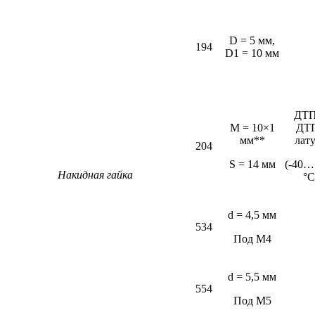
D = 5 мм,
194
D1 = 10 мм
ДТП
M = 10×1
ДТ
мм**
лат
204
S = 14 мм
(-40…
Накидная гайка
°С
d = 4,5 мм
534
Под М4
d = 5,5 мм
554
Под М5