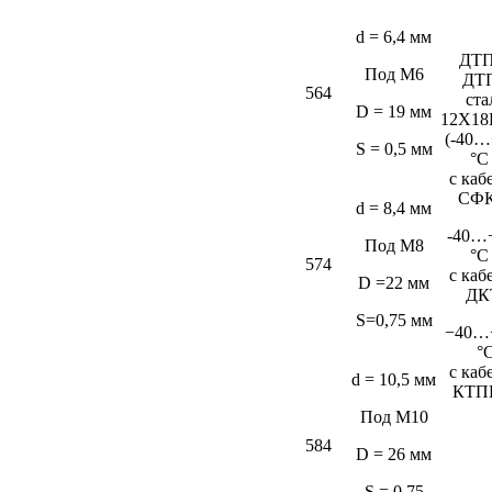
d = 6,4 мм
ДТП
Под М6
ДТ
564
ста
D = 19 мм
12Х18
(-40…
S = 0,5 мм
°C
c каб
СФК
d = 8,4 мм
-40…
Под М8
°C
574
c каб
D =22 мм
ДК
S=0,75 мм
−40…
°
c каб
d = 10,5 мм
КТП
Под М10
584
D = 26 мм
S = 0,75