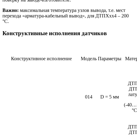
Важно:
максимальная температура узлов вывода, т.е. мест
перехода «арматура-кабельный вывод», для ДТПХхх4 – 200
°С.
Конструктивные исполнения датчиков
Конструктивное исполнение
Модель
Параметры
Мате
ДТП
ДТ
лат
014
D = 5 мм
(-40…
°C
ДТП
ДТ