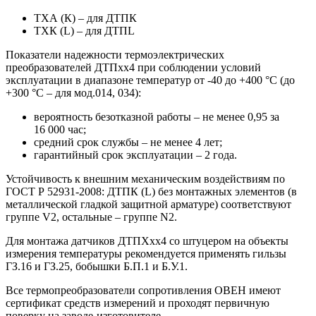
ТХА (К) – для ДТПК
ТХК (L) – для ДТПL
Показатели надежности термоэлектрических
преобразователей ДТПхх4 при соблюдении условий
эксплуатации в диапазоне температур от -40 до +400 °С (до
+300 °С – для мод.014, 034):
вероятность безотказной работы – не менее 0,95 за
16 000 час;
средний срок службы – не менее 4 лет;
гарантийный срок эксплуатации – 2 года.
Устойчивость к внешним механическим воздействиям по
ГОСТ Р 52931-2008: ДТПК (L) без монтажных элементов (в
металлической гладкой защитной арматуре) соответствуют
группе V2, остальные – группе N2.
Для монтажа датчиков ДТПХхх4 со штуцером на объекты
измерения температуры рекомендуется применять гильзы
ГЗ.16 и ГЗ.25, бобышки Б.П.1 и Б.У.1.
Все термопреобразователи сопротивления ОВЕН имеют
сертификат средств измерений и проходят первичную
поверку на заводе-изготовителе.