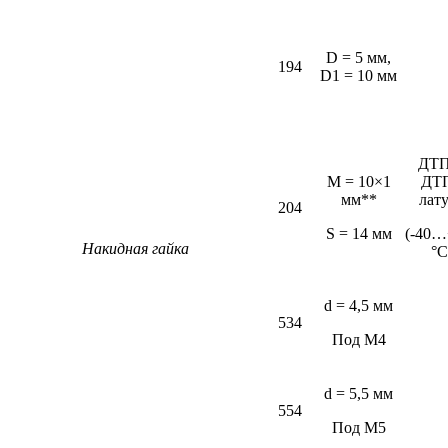
D = 5 мм,
194
D1 = 10 мм
ДТП
M = 10×1
ДТ
мм**
лат
204
S = 14 мм
(-40…
Накидная гайка
°С
d = 4,5 мм
534
Под М4
d = 5,5 мм
554
Под М5