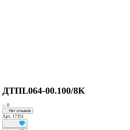
ДТПL064-00.100/8К
0
Нет отзывов
Арт.
17351