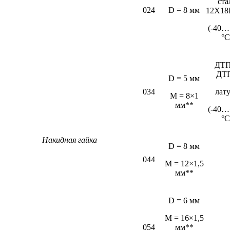
ста
024
D = 8 мм
12Х18
(-40…
°С
ДТП
ДТ
D = 5 мм
034
лат
М = 8×1
мм**
(-40…
°С
Накидная гайка
D = 8 мм
044
M = 12×1,5
мм**
D = 6 мм
М = 16×1,5
054
мм**