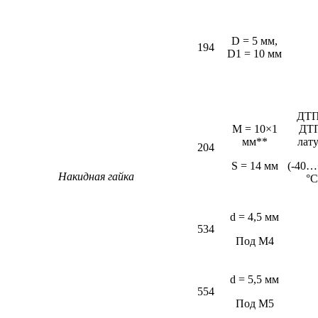
D = 5 мм,
194
D1 = 10 мм
ДТП
M = 10×1
ДТ
мм**
лат
204
S = 14 мм
(-40…
Накидная гайка
°С
d = 4,5 мм
534
Под М4
d = 5,5 мм
554
Под М5