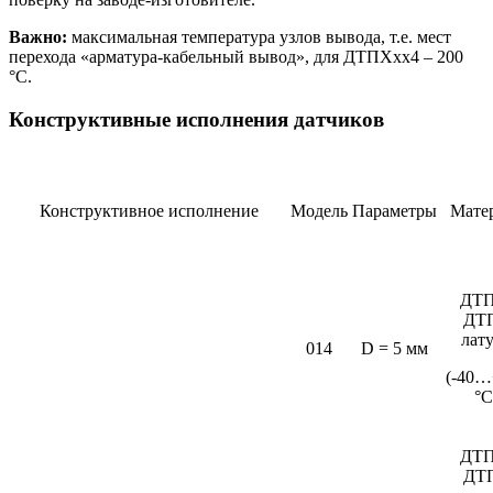
Важно:
максимальная температура узлов вывода, т.е. мест
перехода «арматура-кабельный вывод», для ДТПХхх4 – 200
°С.
Конструктивные исполнения датчиков
Конструктивное исполнение
Модель
Параметры
Мате
ДТП
ДТ
лат
014
D = 5 мм
(-40…
°C
ДТП
ДТ