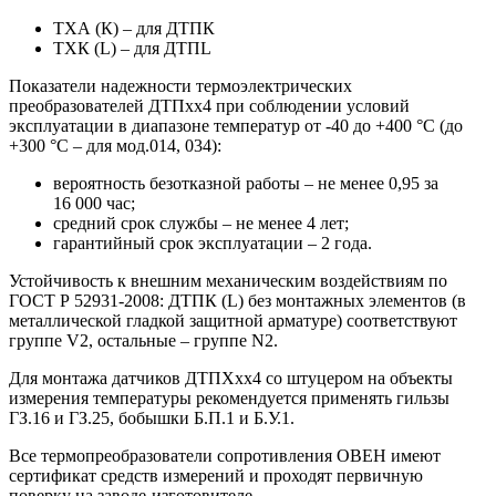
ТХА (К) – для ДТПК
ТХК (L) – для ДТПL
Показатели надежности термоэлектрических
преобразователей ДТПхх4 при соблюдении условий
эксплуатации в диапазоне температур от -40 до +400 °С (до
+300 °С – для мод.014, 034):
вероятность безотказной работы – не менее 0,95 за
16 000 час;
средний срок службы – не менее 4 лет;
гарантийный срок эксплуатации – 2 года.
Устойчивость к внешним механическим воздействиям по
ГОСТ Р 52931-2008: ДТПК (L) без монтажных элементов (в
металлической гладкой защитной арматуре) соответствуют
группе V2, остальные – группе N2.
Для монтажа датчиков ДТПХхх4 со штуцером на объекты
измерения температуры рекомендуется применять гильзы
ГЗ.16 и ГЗ.25, бобышки Б.П.1 и Б.У.1.
Все термопреобразователи сопротивления ОВЕН имеют
сертификат средств измерений и проходят первичную
поверку на заводе-изготовителе.