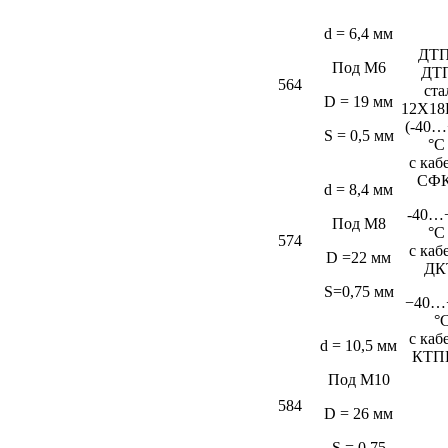
d = 6,4 мм
ДТП
Под М6
ДТ
564
ста
D = 19 мм
12Х18
(-40…
S = 0,5 мм
°C
c каб
СФК
d = 8,4 мм
-40…
Под М8
°C
574
c каб
D =22 мм
ДК
S=0,75 мм
−40…
°
c каб
d = 10,5 мм
КТП
Под М10
584
D = 26 мм
S = 0,75