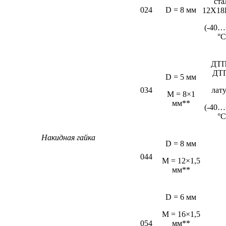
ста
024
D = 8 мм
12Х18
(-40…
°С
ДТП
ДТ
D = 5 мм
034
лат
М = 8×1
мм**
(-40…
°С
Накидная гайка
D = 8 мм
044
M = 12×1,5
мм**
D = 6 мм
М = 16×1,5
054
мм**