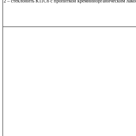
2 – cтеклонить К11С6 с пропиткой кремнийорганическим лак