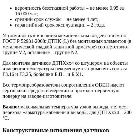
вероятность безотказной работы – не менее 0,95 за
16 000 час;
средний срок службы – не менее 4 лет;
гарантийный срок эксплуатации – 2 года.
Устойчивость к внешним механическим воздействиям по
ГОСТ Р 52931-2008: ДТПК (L) без монтажных элементов (в
металлической гладкой защитной арматуре) соответствуют
группе V2, остальные – группе N2.
Для монтажа датчиков ДТПХхх4 со штуцером на объекты
измерения температуры рекомендуется применять гильзы
ГЗ.16 и ГЗ.25, бобышки Б.П.1 и Б.У.1.
Все термопреобразователи сопротивления ОВЕН имеют
сертификат средств измерений и проходят первичную
поверку на заводе-изготовителе.
Важно:
максимальная температура узлов вывода, т.е. мест
перехода «арматура-кабельный вывод», для ДТПХхх4 – 200
°С.
Конструктивные исполнения датчиков