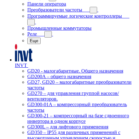
Панели оператора
Преобразователи частоты
Программируемые логические контроллеры
Промышленные коммутаторы
Реле
Еще
INVT
GD20 - малогабаритные. Общего назначения
GD200A – общего назначения
GD27, GD20 – малогабаритные преобразователи
частоты
GD270 – для управления группой насосов/
вентиляторов.
GD300-01A – компрессорный преобразователь
частоты
GD300-21 – компрессорный на базе сдвоенного
инвертора в одном корпусе
GD300L – для лифтового применения
GD350 – IP55 для различных применений с
высокоточным управлением скоростью и