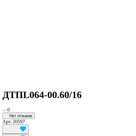
ДТПL064-00.60/16
0
Нет отзывов
Арт.
20597