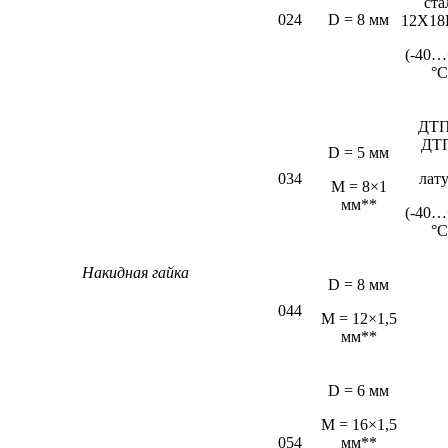
ста
024
D = 8 мм
12Х18
(-40…
°С
ДТП
ДТ
D = 5 мм
034
лат
М = 8×1
мм**
(-40…
°С
Накидная гайка
D = 8 мм
044
M = 12×1,5
мм**
D = 6 мм
М = 16×1,5
054
мм**