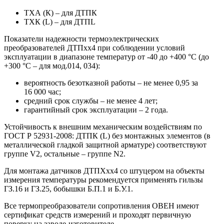
ТХА (К) – для ДТПК
ТХК (L) – для ДТПL
Показатели надежности термоэлектрических
преобразователей ДТПхх4 при соблюдении условий
эксплуатации в диапазоне температур от -40 до +400 °С (до
+300 °С – для мод.014, 034):
вероятность безотказной работы – не менее 0,95 за
16 000 час;
средний срок службы – не менее 4 лет;
гарантийный срок эксплуатации – 2 года.
Устойчивость к внешним механическим воздействиям по
ГОСТ Р 52931-2008: ДТПК (L) без монтажных элементов (в
металлической гладкой защитной арматуре) соответствуют
группе V2, остальные – группе N2.
Для монтажа датчиков ДТПХхх4 со штуцером на объекты
измерения температуры рекомендуется применять гильзы
ГЗ.16 и ГЗ.25, бобышки Б.П.1 и Б.У.1.
Все термопреобразователи сопротивления ОВЕН имеют
сертификат средств измерений и проходят первичную
поверку на заводе-изготовителе.