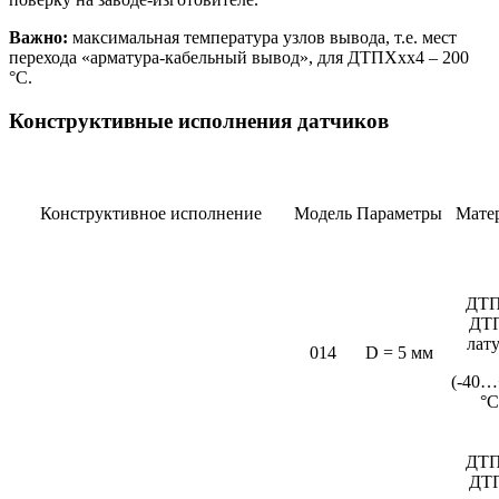
Важно:
максимальная температура узлов вывода, т.е. мест
перехода «арматура-кабельный вывод», для ДТПХхх4 – 200
°С.
Конструктивные исполнения датчиков
Конструктивное исполнение
Модель
Параметры
Мате
ДТП
ДТ
лат
014
D = 5 мм
(-40…
°C
ДТП
ДТ