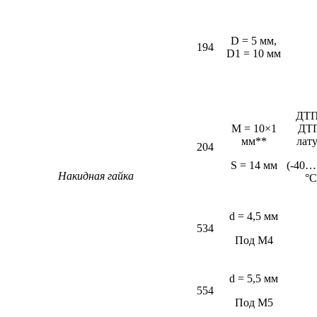
D = 5 мм,
194
D1 = 10 мм
ДТП
M = 10×1
ДТ
мм**
лат
204
S = 14 мм
(-40…
Накидная гайка
°С
d = 4,5 мм
534
Под М4
d = 5,5 мм
554
Под М5