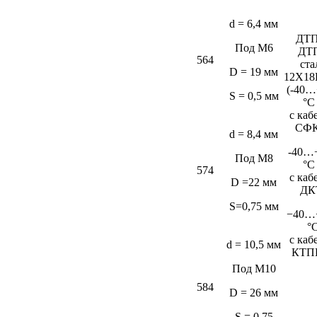
d = 6,4 мм
ДТП
Под М6
ДТ
564
ста
D = 19 мм
12Х18
(-40…
S = 0,5 мм
°C
c каб
СФК
d = 8,4 мм
-40…
Под М8
°C
574
c каб
D =22 мм
ДК
S=0,75 мм
−40…
°
c каб
d = 10,5 мм
КТП
Под М10
584
D = 26 мм
S = 0,75