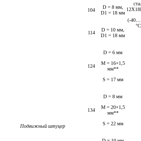
ста
D = 8 мм,
12Х18
104
D1 = 18 мм
(-40…
°С
D = 10 мм,
114
D1 = 18 мм
D = 6 мм
M = 16×1,5
124
мм**
S = 17 мм
D = 8 мм
M = 20×1,5
134
мм**
S = 22 мм
Подвижный штуцер
D = 10 мм