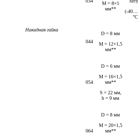
034
лат
М = 8×1
мм**
(-40…
°С
Накидная гайка
D = 8 мм
044
M = 12×1,5
мм**
D = 6 мм
М = 16×1,5
054
мм**
S = 22 мм,
h = 9 мм
D = 8 мм
M = 20×1,5
064
мм**