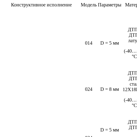
Конструктивное исполнение
Модель
Параметры
Мате
ДТП
ДТ
лат
014
D = 5 мм
(-40…
°C
ДТП
ДТ
ста
024
D = 8 мм
12Х18
(-40…
°С
ДТП
ДТ
D = 5 мм