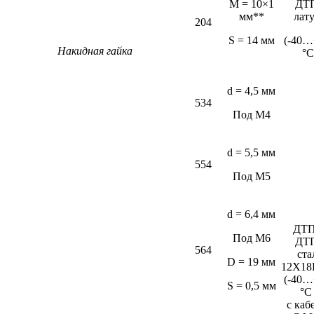
M = 10×1
ДТ
мм**
лат
204
S = 14 мм
(-40…
Накидная гайка
°С
d = 4,5 мм
534
Под М4
d = 5,5 мм
554
Под М5
d = 6,4 мм
ДТП
Под М6
ДТ
564
ста
D = 19 мм
12Х18
(-40…
S = 0,5 мм
°C
c каб