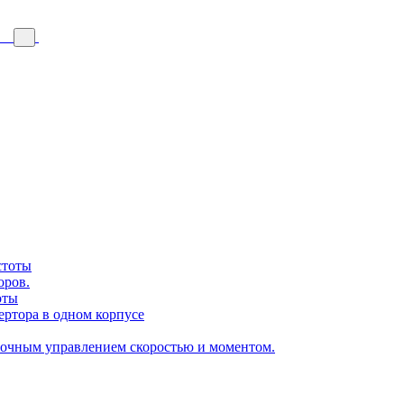
стоты
оров.
оты
ертора в одном корпусе
точным управлением скоростью и моментом.