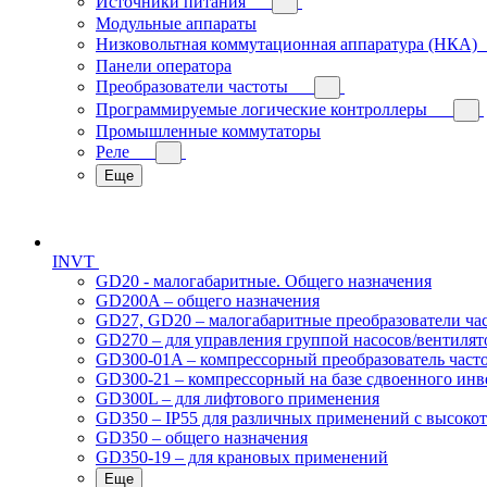
Источники питания
Модульные аппараты
Низковольтная коммутационная аппаратура (НКА)
Панели оператора
Преобразователи частоты
Программируемые логические контроллеры
Промышленные коммутаторы
Реле
Еще
INVT
GD20 - малогабаритные. Общего назначения
GD200A – общего назначения
GD27, GD20 – малогабаритные преобразователи ча
GD270 – для управления группой насосов/вентилят
GD300-01A – компрессорный преобразователь част
GD300-21 – компрессорный на базе сдвоенного инв
GD300L – для лифтового применения
GD350 – IP55 для различных применений с высоко
GD350 – общего назначения
GD350-19 – для крановых применений
Еще