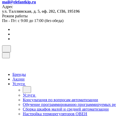
mail@elefantkip.ru
Адрес
ул. Таллинская, д. 5, оф. 202, СПб, 195196
Режим работы
Пн - Пт: с 9:00 до 17:00 (без обеда)
Бренды
Акции
Услуги
Услуги
Консультация по вопросам автоматизации
Обучение программированию программируемых ре
Сборка шкафов малой и средней автоматизации
Настройка терморегуляторов ОВЕН