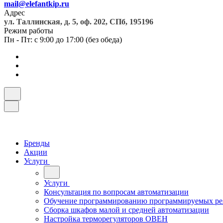
mail@elefantkip.ru
Адрес
ул. Таллинская, д. 5, оф. 202, СПб, 195196
Режим работы
Пн - Пт: с 9:00 до 17:00 (без обеда)
Бренды
Акции
Услуги
Услуги
Консультация по вопросам автоматизации
Обучение программированию программируемых ре
Сборка шкафов малой и средней автоматизации
Настройка терморегуляторов ОВЕН