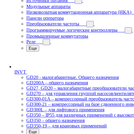
Источники питания
Модульные аппараты
Низковольтная коммутационная аппаратура (НКА)
Панели оператора
Преобразователи частоты
Программируемые логические контроллеры
Промышленные коммутаторы
Реле
Еще
INVT
GD20 - малогабаритные. Общего назначения
GD200A – общего назначения
GD27, GD20 – малогабаритные преобразователи ча
GD270 – для управления группой насосов/вентилят
GD300-01A – компрессорный преобразователь част
GD300-21 – компрессорный на базе сдвоенного инв
GD300L – для лифтового применения
GD350 – IP55 для различных применений с высоко
GD350 – общего назначения
GD350-19 – для крановых применений
Еще