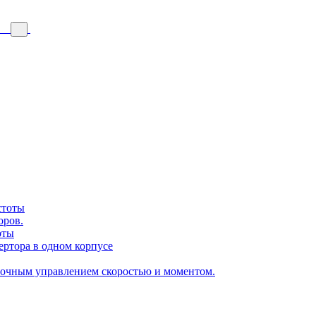
стоты
оров.
оты
ертора в одном корпусе
точным управлением скоростью и моментом.