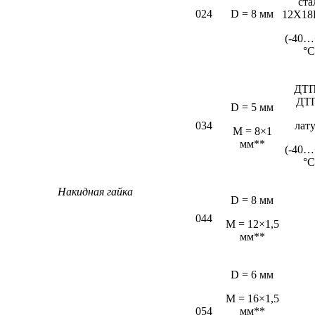
ста
024
D = 8 мм
12Х18
(-40…
°С
ДТП
ДТ
D = 5 мм
034
лат
М = 8×1
мм**
(-40…
°С
Накидная гайка
D = 8 мм
044
M = 12×1,5
мм**
D = 6 мм
М = 16×1,5
054
мм**