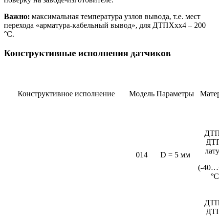
Важно:
максимальная температура узлов вывода, т.е. мест
перехода «арматура-кабельный вывод», для ДТПХхх4 – 200
°С.
Конструктивные исполнения датчиков
Конструктивное исполнение
Модель
Параметры
Мате
ДТП
ДТ
лат
014
D = 5 мм
(-40…
°C
ДТП
ДТ