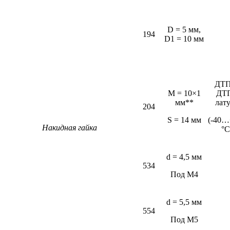
D = 5 мм,
194
D1 = 10 мм
ДТП
M = 10×1
ДТ
мм**
лат
204
S = 14 мм
(-40…
Накидная гайка
°С
d = 4,5 мм
534
Под М4
d = 5,5 мм
554
Под М5