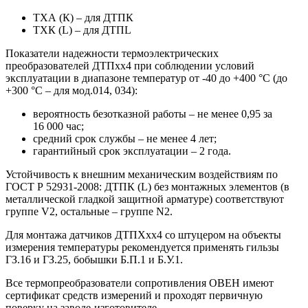
ТХА (К) – для ДТПК
ТХК (L) – для ДТПL
Показатели надежности термоэлектрических
преобразователей ДТПхх4 при соблюдении условий
эксплуатации в диапазоне температур от -40 до +400 °С (до
+300 °С – для мод.014, 034):
вероятность безотказной работы – не менее 0,95 за
16 000 час;
средний срок службы – не менее 4 лет;
гарантийный срок эксплуатации – 2 года.
Устойчивость к внешним механическим воздействиям по
ГОСТ Р 52931-2008: ДТПК (L) без монтажных элементов (в
металлической гладкой защитной арматуре) соответствуют
группе V2, остальные – группе N2.
Для монтажа датчиков ДТПХхх4 со штуцером на объекты
измерения температуры рекомендуется применять гильзы
ГЗ.16 и ГЗ.25, бобышки Б.П.1 и Б.У.1.
Все термопреобразователи сопротивления ОВЕН имеют
сертификат средств измерений и проходят первичную
поверку на заводе-изготовителе.