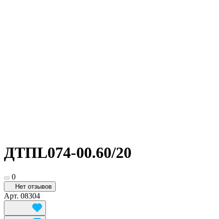
ДТПL074-00.60/20
0
Нет отзывов
Арт.
08304