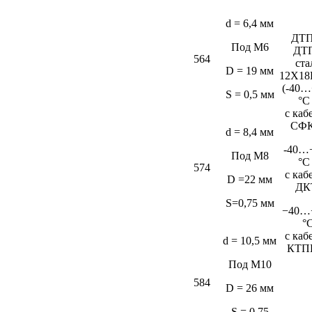
d = 6,4 мм
ДТП
Под М6
ДТ
564
ста
D = 19 мм
12Х18
(-40…
S = 0,5 мм
°C
c каб
СФК
d = 8,4 мм
-40…
Под М8
°C
574
c каб
D =22 мм
ДК
S=0,75 мм
−40…
°
c каб
d = 10,5 мм
КТП
Под М10
584
D = 26 мм
S = 0,75