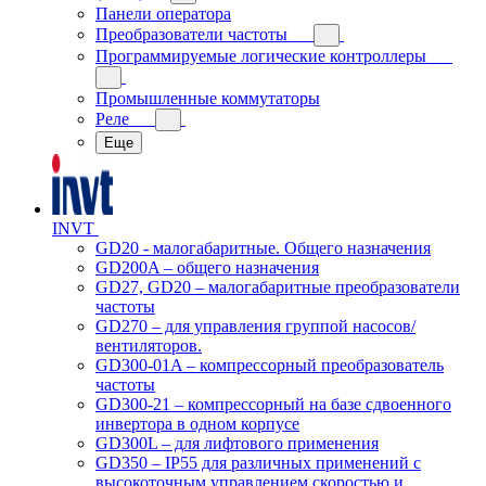
Панели оператора
Преобразователи частоты
Программируемые логические контроллеры
Промышленные коммутаторы
Реле
Еще
INVT
GD20 - малогабаритные. Общего назначения
GD200A – общего назначения
GD27, GD20 – малогабаритные преобразователи
частоты
GD270 – для управления группой насосов/
вентиляторов.
GD300-01A – компрессорный преобразователь
частоты
GD300-21 – компрессорный на базе сдвоенного
инвертора в одном корпусе
GD300L – для лифтового применения
GD350 – IP55 для различных применений с
высокоточным управлением скоростью и