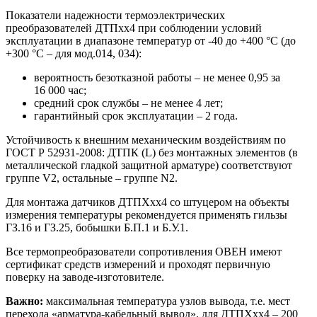
Показатели надежности термоэлектрических
преобразователей ДТПхх4 при соблюдении условий
эксплуатации в диапазоне температур от -40 до +400 °С (до
+300 °С – для мод.014, 034):
вероятность безотказной работы – не менее 0,95 за
16 000 час;
средний срок службы – не менее 4 лет;
гарантийный срок эксплуатации – 2 года.
Устойчивость к внешним механическим воздействиям по
ГОСТ Р 52931-2008: ДТПК (L) без монтажных элементов (в
металлической гладкой защитной арматуре) соответствуют
группе V2, остальные – группе N2.
Для монтажа датчиков ДТПХхх4 со штуцером на объекты
измерения температуры рекомендуется применять гильзы
ГЗ.16 и ГЗ.25, бобышки Б.П.1 и Б.У.1.
Все термопреобразователи сопротивления ОВЕН имеют
сертификат средств измерений и проходят первичную
поверку на заводе-изготовителе.
Важно:
максимальная температура узлов вывода, т.е. мест
перехода «арматура-кабельный вывод», для ДТПХхх4 – 200