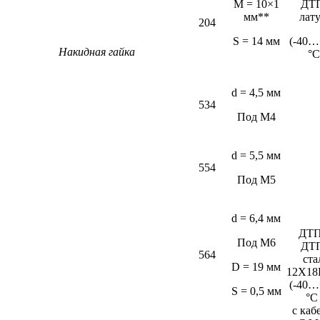
M = 10×1
ДТ
мм**
лат
204
S = 14 мм
(-40…
Накидная гайка
°С
d = 4,5 мм
534
Под М4
d = 5,5 мм
554
Под М5
d = 6,4 мм
ДТП
Под М6
ДТ
564
ста
D = 19 мм
12Х18
(-40…
S = 0,5 мм
°C
c каб