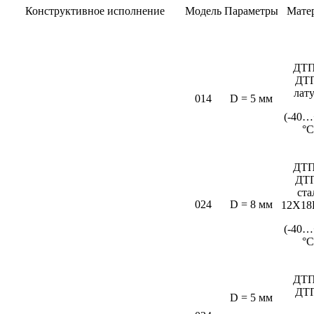
Конструктивное исполнение
Модель
Параметры
Мате
ДТП
ДТ
лат
014
D = 5 мм
(-40…
°C
ДТП
ДТ
ста
024
D = 8 мм
12Х18
(-40…
°С
ДТП
ДТ
D = 5 мм