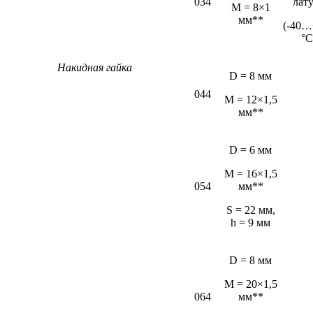
034
лат
М = 8×1
мм**
(-40…
°С
Накидная гайка
D = 8 мм
044
M = 12×1,5
мм**
D = 6 мм
М = 16×1,5
054
мм**
S = 22 мм,
h = 9 мм
D = 8 мм
M = 20×1,5
064
мм**