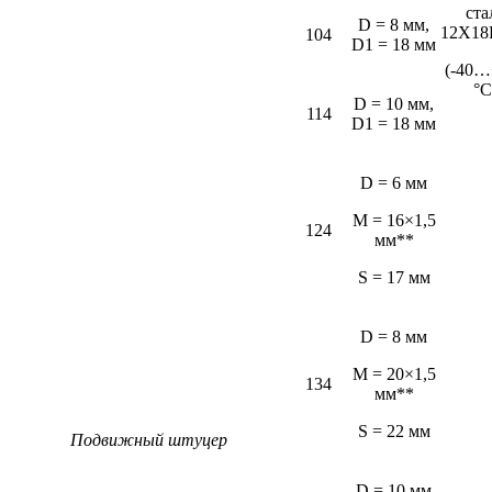
ста
D = 8 мм,
12Х18
104
D1 = 18 мм
(-40…
°С
D = 10 мм,
114
D1 = 18 мм
D = 6 мм
M = 16×1,5
124
мм**
S = 17 мм
D = 8 мм
M = 20×1,5
134
мм**
S = 22 мм
Подвижный штуцер
D = 10 мм