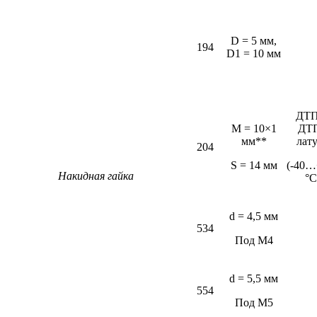
D = 5 мм,
194
D1 = 10 мм
ДТП
M = 10×1
ДТ
мм**
лат
204
S = 14 мм
(-40…
Накидная гайка
°С
d = 4,5 мм
534
Под М4
d = 5,5 мм
554
Под М5