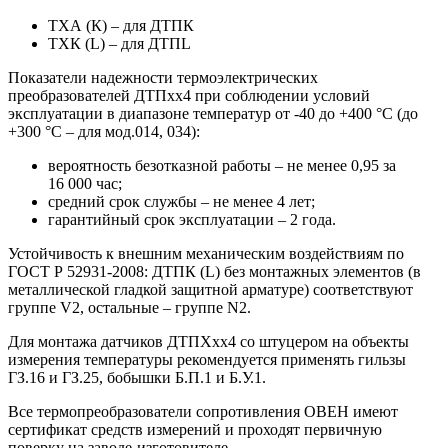
ТХА (К) – для ДТПК
ТХК (L) – для ДТПL
Показатели надежности термоэлектрических
преобразователей ДТПхх4 при соблюдении условий
эксплуатации в диапазоне температур от -40 до +400 °С (до
+300 °С – для мод.014, 034):
вероятность безотказной работы – не менее 0,95 за
16 000 час;
средний срок службы – не менее 4 лет;
гарантийный срок эксплуатации – 2 года.
Устойчивость к внешним механическим воздействиям по
ГОСТ Р 52931-2008: ДТПК (L) без монтажных элементов (в
металлической гладкой защитной арматуре) соответствуют
группе V2, остальные – группе N2.
Для монтажа датчиков ДТПХхх4 со штуцером на объекты
измерения температуры рекомендуется применять гильзы
ГЗ.16 и ГЗ.25, бобышки Б.П.1 и Б.У.1.
Все термопреобразователи сопротивления ОВЕН имеют
сертификат средств измерений и проходят первичную
поверку на заводе-изготовителе.