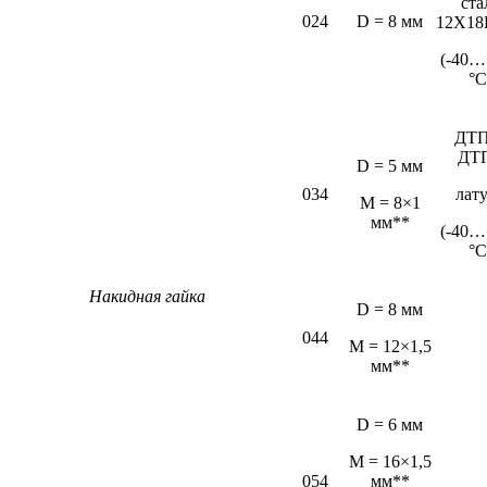
ста
024
D = 8 мм
12Х18
(-40…
°С
ДТП
ДТ
D = 5 мм
034
лат
М = 8×1
мм**
(-40…
°С
Накидная гайка
D = 8 мм
044
M = 12×1,5
мм**
D = 6 мм
М = 16×1,5
054
мм**