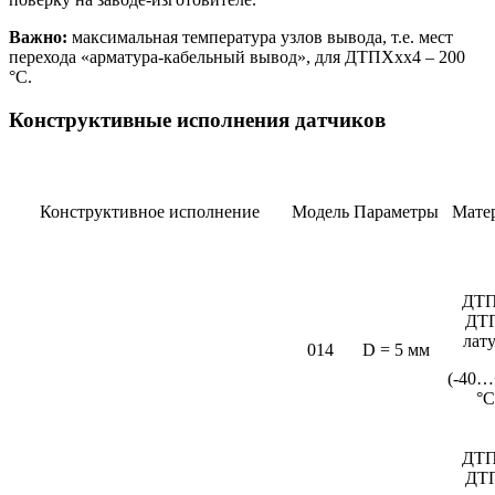
Важно:
максимальная температура узлов вывода, т.е. мест
перехода «арматура-кабельный вывод», для ДТПХхх4 – 200
°С.
Конструктивные исполнения датчиков
Конструктивное исполнение
Модель
Параметры
Мате
ДТП
ДТ
лат
014
D = 5 мм
(-40…
°C
ДТП
ДТ