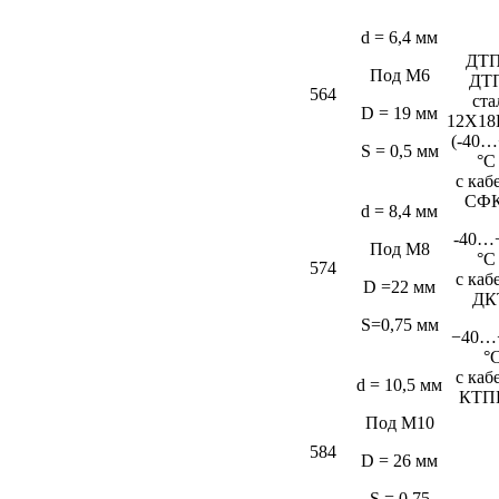
d = 6,4 мм
ДТП
Под М6
ДТ
564
ста
D = 19 мм
12Х18
(-40…
S = 0,5 мм
°C
c каб
СФК
d = 8,4 мм
-40…
Под М8
°C
574
c каб
D =22 мм
ДК
S=0,75 мм
−40…
°
c каб
d = 10,5 мм
КТП
Под М10
584
D = 26 мм
S = 0,75