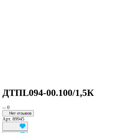
ДТПL094-00.100/1,5К
0
Нет отзывов
Арт.
89945