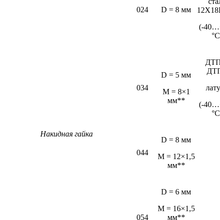
ста
024
D = 8 мм
12Х18
(-40…
°С
ДТП
ДТ
D = 5 мм
034
лат
М = 8×1
мм**
(-40…
°С
Накидная гайка
D = 8 мм
044
M = 12×1,5
мм**
D = 6 мм
М = 16×1,5
054
мм**