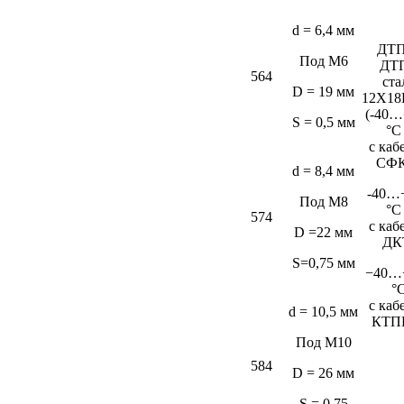
d = 6,4 мм
ДТП
Под М6
ДТ
564
ста
D = 19 мм
12Х18
(-40…
S = 0,5 мм
°C
c каб
СФК
d = 8,4 мм
-40…
Под М8
°C
574
c каб
D =22 мм
ДК
S=0,75 мм
−40…
°
c каб
d = 10,5 мм
КТП
Под М10
584
D = 26 мм
S = 0,75