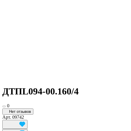
ДТПL094-00.160/4
0
Нет отзывов
Арт.
09742