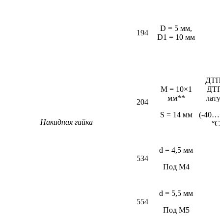
D = 5 мм,
194
D1 = 10 мм
ДТП
M = 10×1
ДТ
мм**
лат
204
S = 14 мм
(-40…
Накидная гайка
°С
d = 4,5 мм
534
Под М4
d = 5,5 мм
554
Под М5