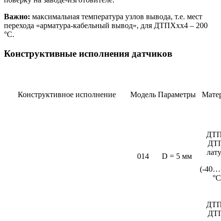
Важно:
максимальная температура узлов вывода, т.е. мест
перехода «арматура-кабельный вывод», для ДТПХхх4 – 200
°С.
Конструктивные исполнения датчиков
Конструктивное исполнение
Модель
Параметры
Мате
ДТП
ДТ
лат
014
D = 5 мм
(-40…
°C
ДТП
ДТ