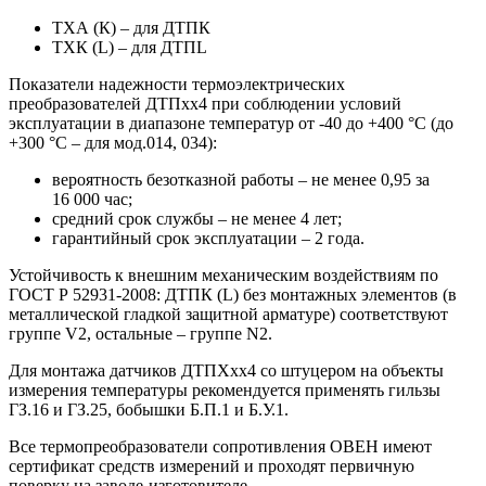
ТХА (К) – для ДТПК
ТХК (L) – для ДТПL
Показатели надежности термоэлектрических
преобразователей ДТПхх4 при соблюдении условий
эксплуатации в диапазоне температур от -40 до +400 °С (до
+300 °С – для мод.014, 034):
вероятность безотказной работы – не менее 0,95 за
16 000 час;
средний срок службы – не менее 4 лет;
гарантийный срок эксплуатации – 2 года.
Устойчивость к внешним механическим воздействиям по
ГОСТ Р 52931-2008: ДТПК (L) без монтажных элементов (в
металлической гладкой защитной арматуре) соответствуют
группе V2, остальные – группе N2.
Для монтажа датчиков ДТПХхх4 со штуцером на объекты
измерения температуры рекомендуется применять гильзы
ГЗ.16 и ГЗ.25, бобышки Б.П.1 и Б.У.1.
Все термопреобразователи сопротивления ОВЕН имеют
сертификат средств измерений и проходят первичную
поверку на заводе-изготовителе.