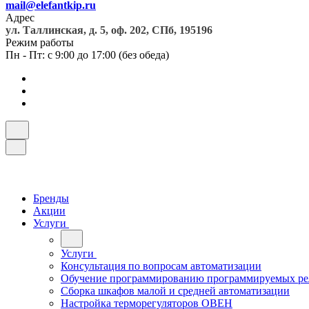
mail@elefantkip.ru
Адрес
ул. Таллинская, д. 5, оф. 202, СПб, 195196
Режим работы
Пн - Пт: с 9:00 до 17:00 (без обеда)
Бренды
Акции
Услуги
Услуги
Консультация по вопросам автоматизации
Обучение программированию программируемых ре
Сборка шкафов малой и средней автоматизации
Настройка терморегуляторов ОВЕН