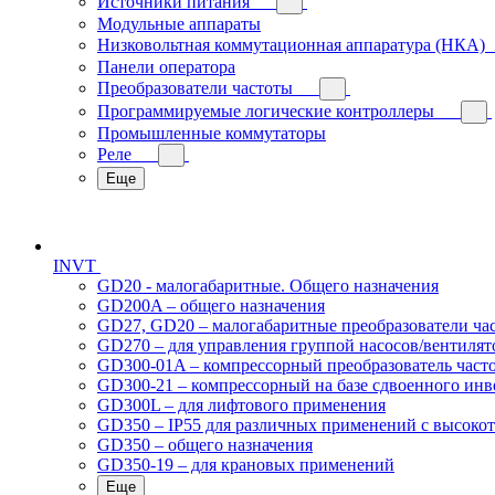
Источники питания
Модульные аппараты
Низковольтная коммутационная аппаратура (НКА)
Панели оператора
Преобразователи частоты
Программируемые логические контроллеры
Промышленные коммутаторы
Реле
Еще
INVT
GD20 - малогабаритные. Общего назначения
GD200A – общего назначения
GD27, GD20 – малогабаритные преобразователи ча
GD270 – для управления группой насосов/вентилят
GD300-01A – компрессорный преобразователь част
GD300-21 – компрессорный на базе сдвоенного инв
GD300L – для лифтового применения
GD350 – IP55 для различных применений с высоко
GD350 – общего назначения
GD350-19 – для крановых применений
Еще