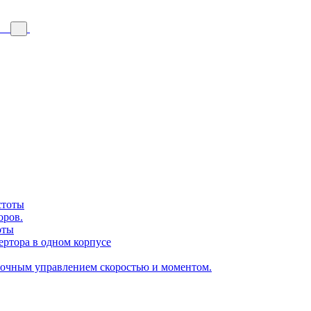
стоты
оров.
оты
ертора в одном корпусе
точным управлением скоростью и моментом.