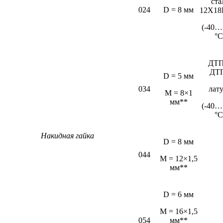
ста
024
D = 8 мм
12Х18
(-40…
°С
ДТП
ДТ
D = 5 мм
034
лат
М = 8×1
мм**
(-40…
°С
Накидная гайка
D = 8 мм
044
M = 12×1,5
мм**
D = 6 мм
М = 16×1,5
054
мм**