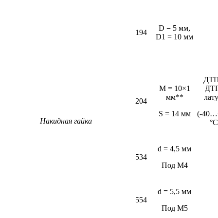
D = 5 мм,
194
D1 = 10 мм
ДТП
M = 10×1
ДТ
мм**
лат
204
S = 14 мм
(-40…
Накидная гайка
°С
d = 4,5 мм
534
Под М4
d = 5,5 мм
554
Под М5