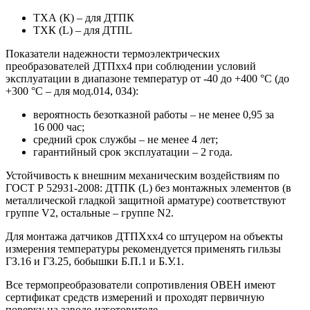
ТХА (К) – для ДТПК
ТХК (L) – для ДТПL
Показатели надежности термоэлектрических
преобразователей ДТПхх4 при соблюдении условий
эксплуатации в диапазоне температур от -40 до +400 °С (до
+300 °С – для мод.014, 034):
вероятность безотказной работы – не менее 0,95 за
16 000 час;
средний срок службы – не менее 4 лет;
гарантийный срок эксплуатации – 2 года.
Устойчивость к внешним механическим воздействиям по
ГОСТ Р 52931-2008: ДТПК (L) без монтажных элементов (в
металлической гладкой защитной арматуре) соответствуют
группе V2, остальные – группе N2.
Для монтажа датчиков ДТПХхх4 со штуцером на объекты
измерения температуры рекомендуется применять гильзы
ГЗ.16 и ГЗ.25, бобышки Б.П.1 и Б.У.1.
Все термопреобразователи сопротивления ОВЕН имеют
сертификат средств измерений и проходят первичную
поверку на заводе-изготовителе.