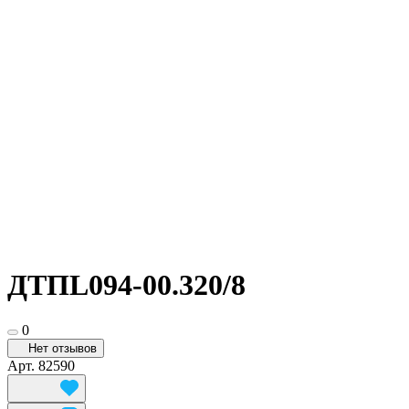
ДТПL094-00.320/8
0
Нет отзывов
Арт.
82590