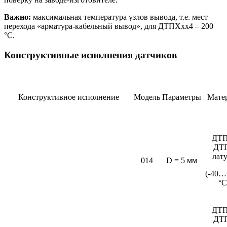
Важно:
максимальная температура узлов вывода, т.е. мест
перехода «арматура-кабельный вывод», для ДТПХхх4 – 200
°С.
Конструктивные исполнения датчиков
Конструктивное исполнение
Модель
Параметры
Мате
ДТП
ДТ
лат
014
D = 5 мм
(-40…
°C
ДТП
ДТ