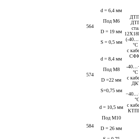
d = 6,4 мм
ДТП
Под М6
ДТ
564
ста
D = 19 мм
12Х18
(-40…
S = 0,5 мм
°C
c каб
СФК
d = 8,4 мм
-40…
Под М8
°C
574
c каб
D =22 мм
ДК
S=0,75 мм
−40…
°
c каб
d = 10,5 мм
КТП
Под М10
584
D = 26 мм
S = 0,75