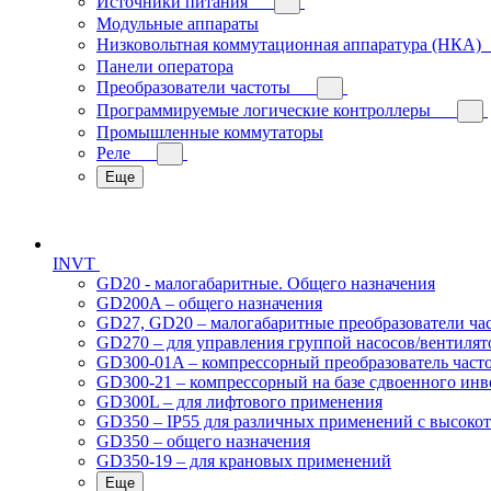
Источники питания
Модульные аппараты
Низковольтная коммутационная аппаратура (НКА)
Панели оператора
Преобразователи частоты
Программируемые логические контроллеры
Промышленные коммутаторы
Реле
Еще
INVT
GD20 - малогабаритные. Общего назначения
GD200A – общего назначения
GD27, GD20 – малогабаритные преобразователи ча
GD270 – для управления группой насосов/вентилят
GD300-01A – компрессорный преобразователь част
GD300-21 – компрессорный на базе сдвоенного инв
GD300L – для лифтового применения
GD350 – IP55 для различных применений с высоко
GD350 – общего назначения
GD350-19 – для крановых применений
Еще