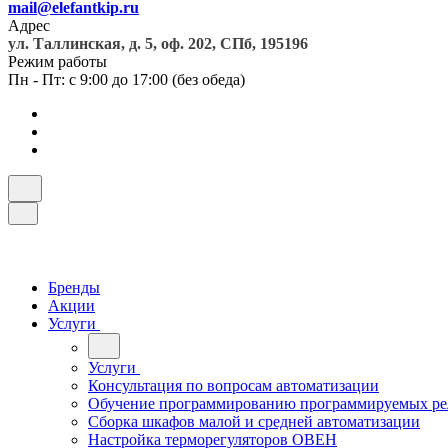
mail@elefantkip.ru
Адрес
ул. Таллинская, д. 5, оф. 202, СПб, 195196
Режим работы
Пн - Пт: с 9:00 до 17:00 (без обеда)
Бренды
Акции
Услуги
Услуги
Консультация по вопросам автоматизации
Обучение программированию программируемых ре
Сборка шкафов малой и средней автоматизации
Настройка терморегуляторов ОВЕН