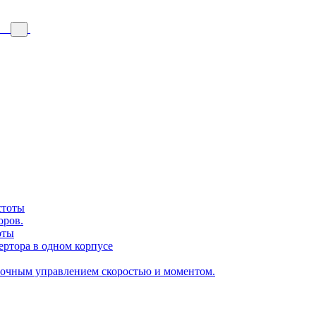
стоты
оров.
оты
ертора в одном корпусе
точным управлением скоростью и моментом.