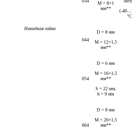
034
лат
М = 8×1
мм**
(-40…
°С
Накидная гайка
D = 8 мм
044
M = 12×1,5
мм**
D = 6 мм
М = 16×1,5
054
мм**
S = 22 мм,
h = 9 мм
D = 8 мм
M = 20×1,5
064
мм**