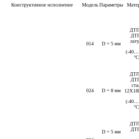
Конструктивное исполнение
Модель
Параметры
Мате
ДТП
ДТ
лат
014
D = 5 мм
(-40…
°C
ДТП
ДТ
ста
024
D = 8 мм
12Х18
(-40…
°С
ДТП
ДТ
D = 5 мм