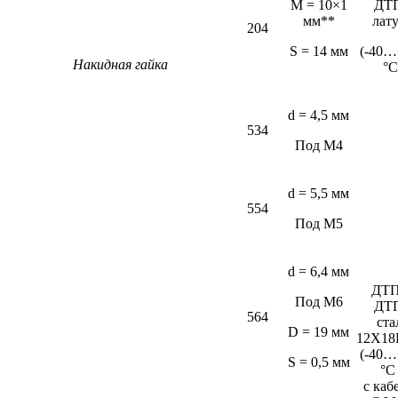
M = 10×1
ДТ
мм**
лат
204
S = 14 мм
(-40…
Накидная гайка
°С
d = 4,5 мм
534
Под М4
d = 5,5 мм
554
Под М5
d = 6,4 мм
ДТП
Под М6
ДТ
564
ста
D = 19 мм
12Х18
(-40…
S = 0,5 мм
°C
c каб