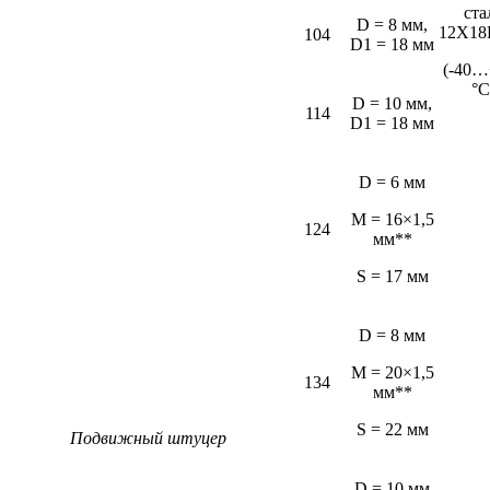
ста
D = 8 мм,
12Х18
104
D1 = 18 мм
(-40…
°С
D = 10 мм,
114
D1 = 18 мм
D = 6 мм
M = 16×1,5
124
мм**
S = 17 мм
D = 8 мм
M = 20×1,5
134
мм**
S = 22 мм
Подвижный штуцер
D = 10 мм