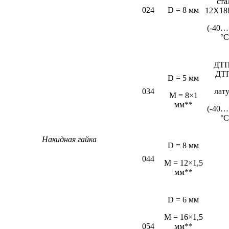
ста
024
D = 8 мм
12Х18
(-40…
°С
ДТП
ДТ
D = 5 мм
034
лат
М = 8×1
мм**
(-40…
°С
Накидная гайка
D = 8 мм
044
M = 12×1,5
мм**
D = 6 мм
М = 16×1,5
054
мм**