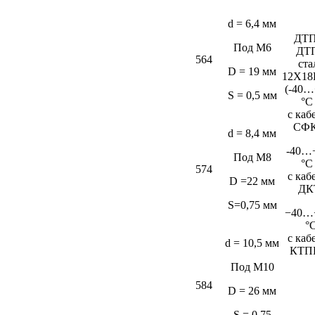
d = 6,4 мм
ДТП
Под М6
ДТ
564
ста
D = 19 мм
12Х18
(-40…
S = 0,5 мм
°C
c каб
СФК
d = 8,4 мм
-40…
Под М8
°C
574
c каб
D =22 мм
ДК
S=0,75 мм
−40…
°
c каб
d = 10,5 мм
КТП
Под М10
584
D = 26 мм
S = 0,75