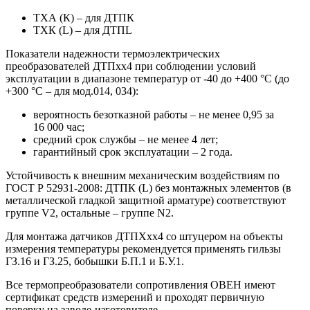
ТХА (К) – для ДТПК
ТХК (L) – для ДТПL
Показатели надежности термоэлектрических
преобразователей ДТПхх4 при соблюдении условий
эксплуатации в диапазоне температур от -40 до +400 °С (до
+300 °С – для мод.014, 034):
вероятность безотказной работы – не менее 0,95 за
16 000 час;
средний срок службы – не менее 4 лет;
гарантийный срок эксплуатации – 2 года.
Устойчивость к внешним механическим воздействиям по
ГОСТ Р 52931-2008: ДТПК (L) без монтажных элементов (в
металлической гладкой защитной арматуре) соответствуют
группе V2, остальные – группе N2.
Для монтажа датчиков ДТПХхх4 со штуцером на объекты
измерения температуры рекомендуется применять гильзы
ГЗ.16 и ГЗ.25, бобышки Б.П.1 и Б.У.1.
Все термопреобразователи сопротивления ОВЕН имеют
сертификат средств измерений и проходят первичную
поверку на заводе-изготовителе.