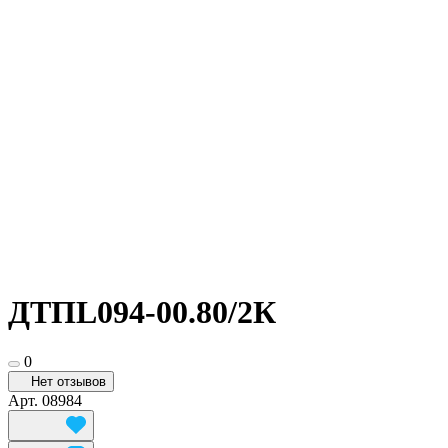
ДТПL094-00.80/2К
0
Нет отзывов
Арт.
08984