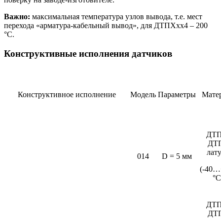
Важно:
максимальная температура узлов вывода, т.е. мест
перехода «арматура-кабельный вывод», для ДТПХхх4 – 200
°С.
Конструктивные исполнения датчиков
Конструктивное исполнение
Модель
Параметры
Мате
ДТП
ДТ
лат
014
D = 5 мм
(-40…
°C
ДТП
ДТ