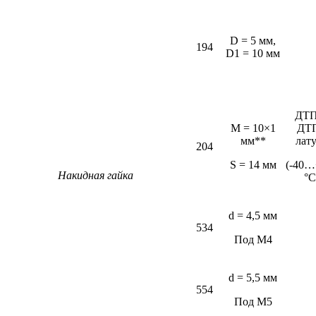
D = 5 мм,
194
D1 = 10 мм
ДТП
M = 10×1
ДТ
мм**
лат
204
S = 14 мм
(-40…
Накидная гайка
°С
d = 4,5 мм
534
Под М4
d = 5,5 мм
554
Под М5