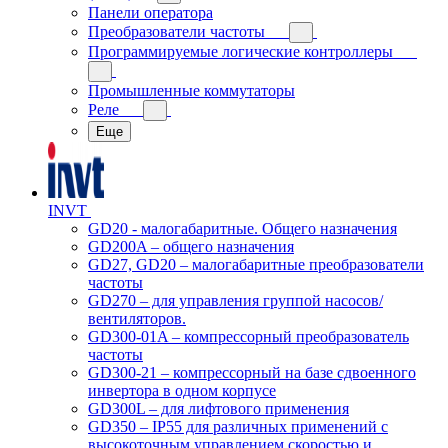
Панели оператора
Преобразователи частоты
Программируемые логические контроллеры
Промышленные коммутаторы
Реле
Еще
INVT
GD20 - малогабаритные. Общего назначения
GD200A – общего назначения
GD27, GD20 – малогабаритные преобразователи
частоты
GD270 – для управления группой насосов/
вентиляторов.
GD300-01A – компрессорный преобразователь
частоты
GD300-21 – компрессорный на базе сдвоенного
инвертора в одном корпусе
GD300L – для лифтового применения
GD350 – IP55 для различных применений с
высокоточным управлением скоростью и