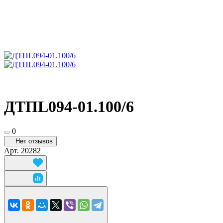
ДТПL094-01.100/6
0
Нет отзывов
Арт.
20282