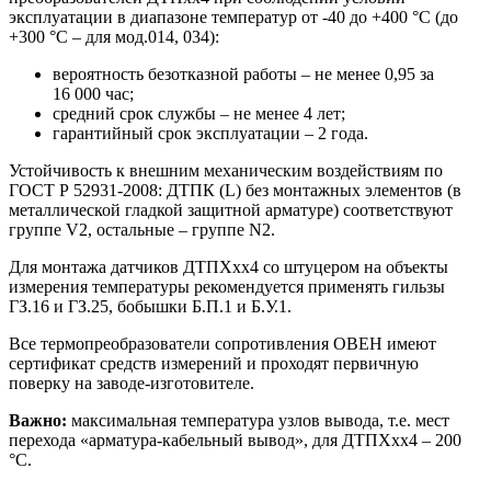
эксплуатации в диапазоне температур от -40 до +400 °С (до
+300 °С – для мод.014, 034):
вероятность безотказной работы – не менее 0,95 за
16 000 час;
средний срок службы – не менее 4 лет;
гарантийный срок эксплуатации – 2 года.
Устойчивость к внешним механическим воздействиям по
ГОСТ Р 52931-2008: ДТПК (L) без монтажных элементов (в
металлической гладкой защитной арматуре) соответствуют
группе V2, остальные – группе N2.
Для монтажа датчиков ДТПХхх4 со штуцером на объекты
измерения температуры рекомендуется применять гильзы
ГЗ.16 и ГЗ.25, бобышки Б.П.1 и Б.У.1.
Все термопреобразователи сопротивления ОВЕН имеют
сертификат средств измерений и проходят первичную
поверку на заводе-изготовителе.
Важно:
максимальная температура узлов вывода, т.е. мест
перехода «арматура-кабельный вывод», для ДТПХхх4 – 200
°С.