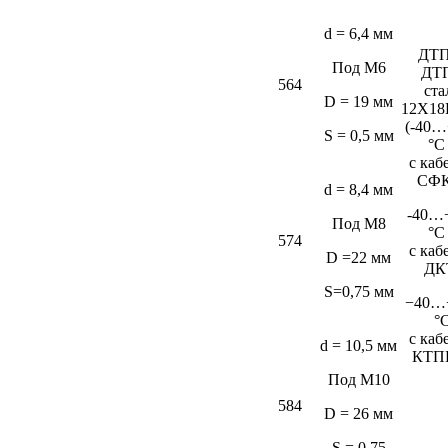
d = 6,4 мм
ДТП
Под М6
ДТ
564
ста
D = 19 мм
12Х18
(-40…
S = 0,5 мм
°C
c каб
СФК
d = 8,4 мм
-40…
Под М8
°C
574
c каб
D =22 мм
ДК
S=0,75 мм
−40…
°
c каб
d = 10,5 мм
КТП
Под М10
584
D = 26 мм
S = 0,75