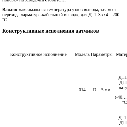
Важно:
максимальная температура узлов вывода, т.е. мест
перехода «арматура-кабельный вывод», для ДТПХхх4 – 200
°С.
Конструктивные исполнения датчиков
Конструктивное исполнение
Модель
Параметры
Мате
ДТП
ДТ
лат
014
D = 5 мм
(-40…
°C
ДТП
ДТ