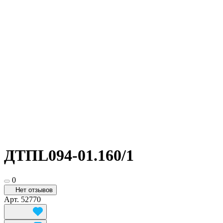
ДТПL094-01.160/1
0
Нет отзывов
Арт.
52770