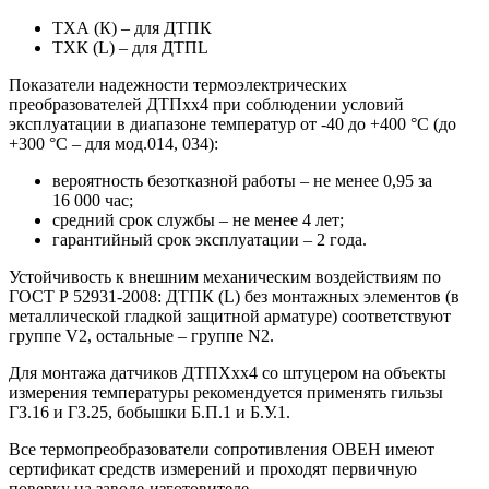
ТХА (К) – для ДТПК
ТХК (L) – для ДТПL
Показатели надежности термоэлектрических
преобразователей ДТПхх4 при соблюдении условий
эксплуатации в диапазоне температур от -40 до +400 °С (до
+300 °С – для мод.014, 034):
вероятность безотказной работы – не менее 0,95 за
16 000 час;
средний срок службы – не менее 4 лет;
гарантийный срок эксплуатации – 2 года.
Устойчивость к внешним механическим воздействиям по
ГОСТ Р 52931-2008: ДТПК (L) без монтажных элементов (в
металлической гладкой защитной арматуре) соответствуют
группе V2, остальные – группе N2.
Для монтажа датчиков ДТПХхх4 со штуцером на объекты
измерения температуры рекомендуется применять гильзы
ГЗ.16 и ГЗ.25, бобышки Б.П.1 и Б.У.1.
Все термопреобразователи сопротивления ОВЕН имеют
сертификат средств измерений и проходят первичную
поверку на заводе-изготовителе.