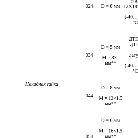
ста
024
D = 8 мм
12Х18
(-40…
°С
ДТП
ДТ
D = 5 мм
034
лат
М = 8×1
мм**
(-40…
°С
Накидная гайка
D = 8 мм
044
M = 12×1,5
мм**
D = 6 мм
М = 16×1,5
054
мм**