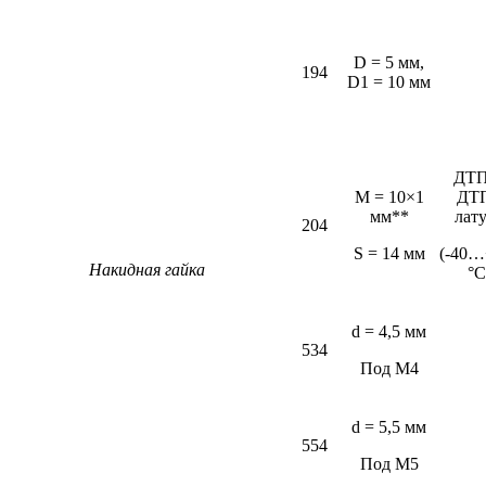
D = 5 мм,
194
D1 = 10 мм
ДТП
M = 10×1
ДТ
мм**
лат
204
S = 14 мм
(-40…
Накидная гайка
°С
d = 4,5 мм
534
Под М4
d = 5,5 мм
554
Под М5