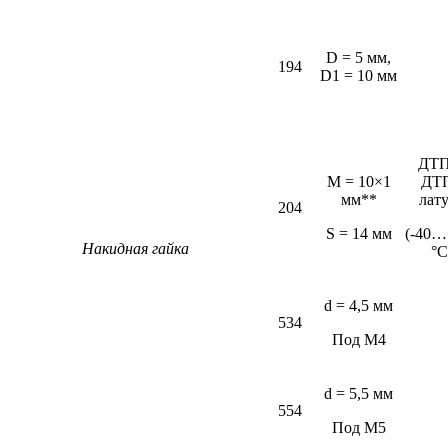
D = 5 мм,
194
D1 = 10 мм
ДТП
M = 10×1
ДТ
мм**
лат
204
S = 14 мм
(-40…
Накидная гайка
°С
d = 4,5 мм
534
Под М4
d = 5,5 мм
554
Под М5