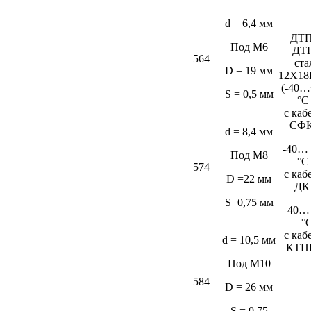
d = 6,4 мм
ДТП
Под М6
ДТ
564
ста
D = 19 мм
12Х18
(-40…
S = 0,5 мм
°C
c каб
СФК
d = 8,4 мм
-40…
Под М8
°C
574
c каб
D =22 мм
ДК
S=0,75 мм
−40…
°
c каб
d = 10,5 мм
КТП
Под М10
584
D = 26 мм
S = 0,75