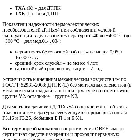
ТХА (К) – для ДТПК
ТХК (L) – для ДТПL
Показатели надежности термоэлектрических
преобразователей ДТПхх4 при соблюдении условий
эксплуатации в диапазоне температур от -40 до +400 °С (до
+300 °С – для мод.014, 034):
вероятность безотказной работы – не менее 0,95 за
16 000 час;
средний срок службы – не менее 4 лет;
гарантийный срок эксплуатации – 2 года.
Устойчивость к внешним механическим воздействиям по
ГОСТ Р 52931-2008: ДТПК (L) без монтажных элементов (в
металлической гладкой защитной арматуре) соответствуют
группе V2, остальные – группе N2.
Для монтажа датчиков ДТПХхх4 со штуцером на объекты
измерения температуры рекомендуется применять гильзы
ГЗ.16 и ГЗ.25, бобышки Б.П.1 и Б.У.1.
Все термопреобразователи сопротивления ОВЕН имеют
сертификат средств измерений и проходят первичную
поверку на заводе-изготовителе.