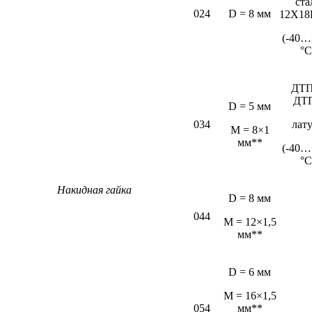
ста
024
D = 8 мм
12Х18
(-40…
°С
ДТП
ДТ
D = 5 мм
034
лат
М = 8×1
мм**
(-40…
°С
Накидная гайка
D = 8 мм
044
M = 12×1,5
мм**
D = 6 мм
М = 16×1,5
054
мм**