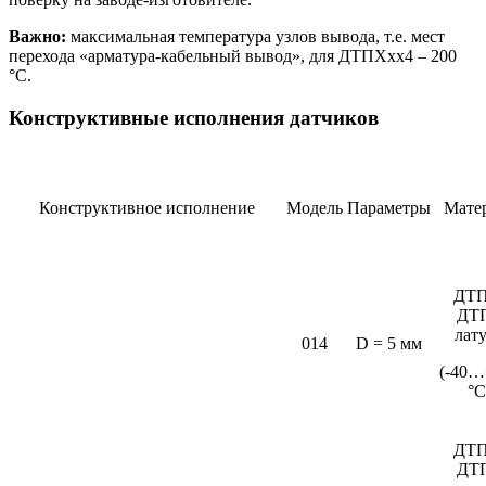
Важно:
максимальная температура узлов вывода, т.е. мест
перехода «арматура-кабельный вывод», для ДТПХхх4 – 200
°С.
Конструктивные исполнения датчиков
Конструктивное исполнение
Модель
Параметры
Мате
ДТП
ДТ
лат
014
D = 5 мм
(-40…
°C
ДТП
ДТ