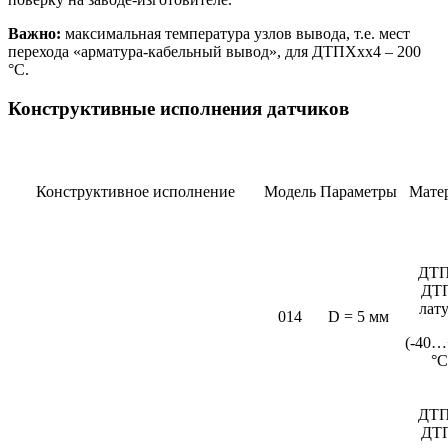
Важно:
максимальная температура узлов вывода, т.е. мест
перехода «арматура-кабельный вывод», для ДТПХхх4 – 200
°С.
Конструктивные исполнения датчиков
Конструктивное исполнение
Модель
Параметры
Мате
ДТП
ДТ
лат
014
D = 5 мм
(-40…
°C
ДТП
ДТ