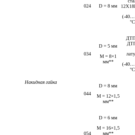
ста
024
D = 8 мм
12Х18
(-40…
°С
ДТП
ДТ
D = 5 мм
034
лат
М = 8×1
мм**
(-40…
°С
Накидная гайка
D = 8 мм
044
M = 12×1,5
мм**
D = 6 мм
М = 16×1,5
054
мм**