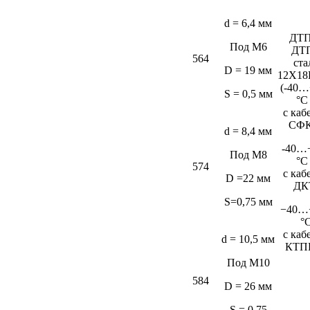
d = 6,4 мм
ДТП
Под М6
ДТ
564
ста
D = 19 мм
12Х18
(-40…
S = 0,5 мм
°C
c каб
СФК
d = 8,4 мм
-40…
Под М8
°C
574
c каб
D =22 мм
ДК
S=0,75 мм
−40…
°
c каб
d = 10,5 мм
КТП
Под М10
584
D = 26 мм
S = 0,75