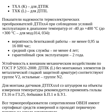
ТХА (К) – для ДТПК
ТХК (L) – для ДТПL
Показатели надежности термоэлектрических
преобразователей ДТПхх4 при соблюдении условий
эксплуатации в диапазоне температур от -40 до +400 °С (до
+300 °С – для мод.014, 034):
вероятность безотказной работы – не менее 0,95 за
16 000 час;
средний срок службы – не менее 4 лет;
гарантийный срок эксплуатации – 2 года.
Устойчивость к внешним механическим воздействиям по
ГОСТ Р 52931-2008: ДТПК (L) без монтажных элементов (в
металлической гладкой защитной арматуре) соответствуют
группе V2, остальные – группе N2.
Для монтажа датчиков ДТПХхх4 со штуцером на объекты
измерения температуры рекомендуется применять гильзы
ГЗ.16 и ГЗ.25, бобышки Б.П.1 и Б.У.1.
Все термопреобразователи сопротивления ОВЕН имеют
сертификат средств измерений и проходят первичную
поверку на заводе-изготовителе.