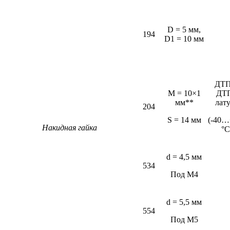
D = 5 мм,
194
D1 = 10 мм
ДТП
M = 10×1
ДТ
мм**
лат
204
S = 14 мм
(-40…
Накидная гайка
°С
d = 4,5 мм
534
Под М4
d = 5,5 мм
554
Под М5