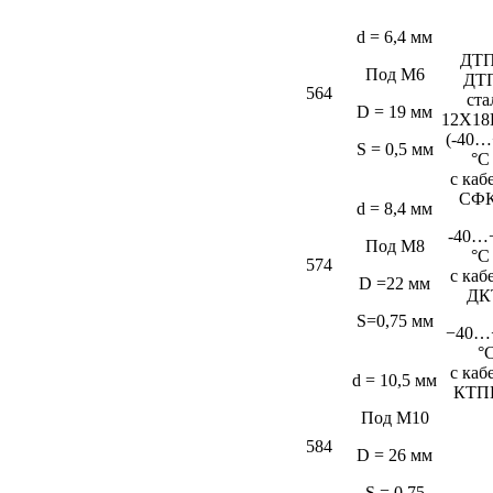
d = 6,4 мм
ДТП
Под М6
ДТ
564
ста
D = 19 мм
12Х18
(-40…
S = 0,5 мм
°C
c каб
СФК
d = 8,4 мм
-40…
Под М8
°C
574
c каб
D =22 мм
ДК
S=0,75 мм
−40…
°
c каб
d = 10,5 мм
КТП
Под М10
584
D = 26 мм
S = 0,75