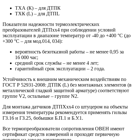
ТХА (К) – для ДТПК
ТХК (L) – для ДТПL
Показатели надежности термоэлектрических
преобразователей ДТПхх4 при соблюдении условий
эксплуатации в диапазоне температур от -40 до +400 °С (до
+300 °С – для мод.014, 034):
вероятность безотказной работы – не менее 0,95 за
16 000 час;
средний срок службы – не менее 4 лет;
гарантийный срок эксплуатации – 2 года.
Устойчивость к внешним механическим воздействиям по
ГОСТ Р 52931-2008: ДТПК (L) без монтажных элементов (в
металлической гладкой защитной арматуре) соответствуют
группе V2, остальные – группе N2.
Для монтажа датчиков ДТПХхх4 со штуцером на объекты
измерения температуры рекомендуется применять гильзы
ГЗ.16 и ГЗ.25, бобышки Б.П.1 и Б.У.1.
Все термопреобразователи сопротивления ОВЕН имеют
сертификат средств измерений и проходят первичную
поверку на заводе-изготовителе.