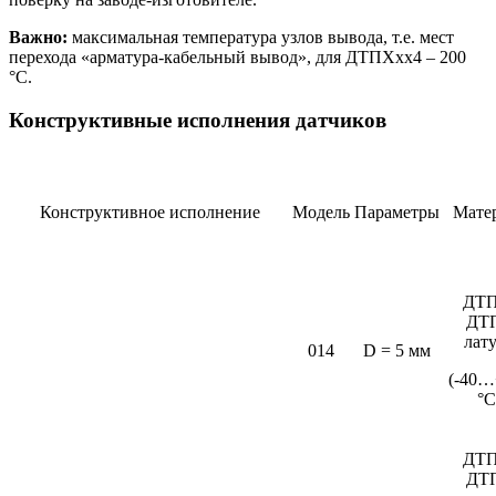
Важно:
максимальная температура узлов вывода, т.е. мест
перехода «арматура-кабельный вывод», для ДТПХхх4 – 200
°С.
Конструктивные исполнения датчиков
Конструктивное исполнение
Модель
Параметры
Мате
ДТП
ДТ
лат
014
D = 5 мм
(-40…
°C
ДТП
ДТ