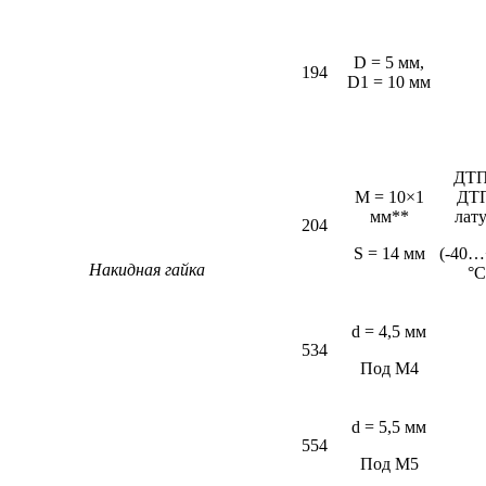
D = 5 мм,
194
D1 = 10 мм
ДТП
M = 10×1
ДТ
мм**
лат
204
S = 14 мм
(-40…
Накидная гайка
°С
d = 4,5 мм
534
Под М4
d = 5,5 мм
554
Под М5