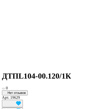
ДТПL104-00.120/1К
0
Нет отзывов
Арт.
19629