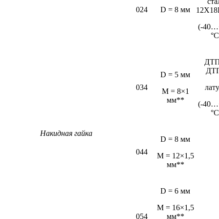
ста
024
D = 8 мм
12Х18
(-40…
°С
ДТП
ДТ
D = 5 мм
034
лат
М = 8×1
мм**
(-40…
°С
Накидная гайка
D = 8 мм
044
M = 12×1,5
мм**
D = 6 мм
М = 16×1,5
054
мм**