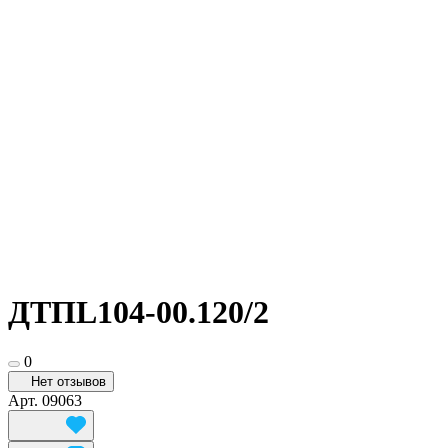
ДТПL104-00.120/2
0
Нет отзывов
Арт.
09063