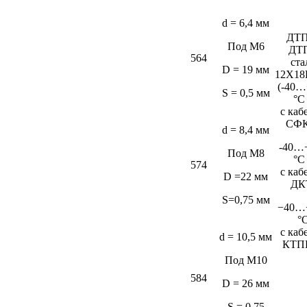
d = 6,4 мм
ДТП
Под М6
ДТ
564
ста
D = 19 мм
12Х18
(-40…
S = 0,5 мм
°C
c каб
СФК
d = 8,4 мм
-40…
Под М8
°C
574
c каб
D =22 мм
ДК
S=0,75 мм
−40…
°
c каб
d = 10,5 мм
КТП
Под М10
584
D = 26 мм
S = 0,75