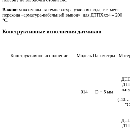
Важно:
максимальная температура узлов вывода, т.е. мест
перехода «арматура-кабельный вывод», для ДТПХхх4 – 200
°С.
Конструктивные исполнения датчиков
Конструктивное исполнение
Модель
Параметры
Мате
ДТП
ДТ
лат
014
D = 5 мм
(-40…
°C
ДТП
ДТ