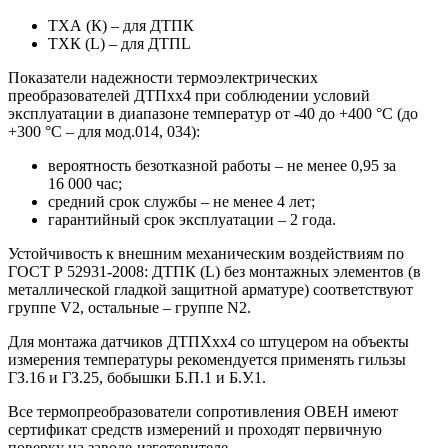
ТХА (К) – для ДТПК
ТХК (L) – для ДТПL
Показатели надежности термоэлектрических
преобразователей ДТПхх4 при соблюдении условий
эксплуатации в диапазоне температур от -40 до +400 °С (до
+300 °С – для мод.014, 034):
вероятность безотказной работы – не менее 0,95 за
16 000 час;
средний срок службы – не менее 4 лет;
гарантийный срок эксплуатации – 2 года.
Устойчивость к внешним механическим воздействиям по
ГОСТ Р 52931-2008: ДТПК (L) без монтажных элементов (в
металлической гладкой защитной арматуре) соответствуют
группе V2, остальные – группе N2.
Для монтажа датчиков ДТПХхх4 со штуцером на объекты
измерения температуры рекомендуется применять гильзы
ГЗ.16 и ГЗ.25, бобышки Б.П.1 и Б.У.1.
Все термопреобразователи сопротивления ОВЕН имеют
сертификат средств измерений и проходят первичную
поверку на заводе-изготовителе.