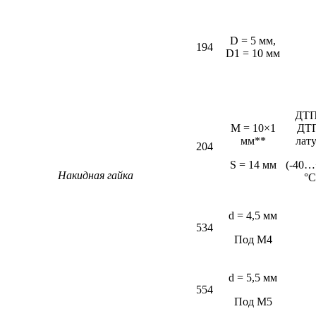
D = 5 мм,
194
D1 = 10 мм
ДТП
M = 10×1
ДТ
мм**
лат
204
S = 14 мм
(-40…
Накидная гайка
°С
d = 4,5 мм
534
Под М4
d = 5,5 мм
554
Под М5