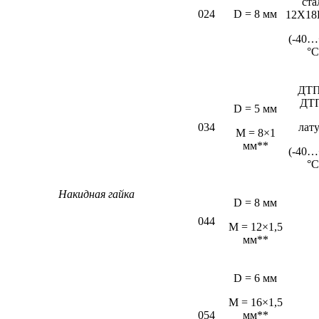
ста
024
D = 8 мм
12Х18
(-40…
°С
ДТП
ДТ
D = 5 мм
034
лат
М = 8×1
мм**
(-40…
°С
Накидная гайка
D = 8 мм
044
M = 12×1,5
мм**
D = 6 мм
М = 16×1,5
054
мм**