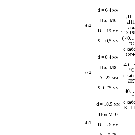
d = 6,4 мм
ДТП
Под М6
ДТ
564
ста
D = 19 мм
12Х18
(-40…
S = 0,5 мм
°C
c каб
СФК
d = 8,4 мм
-40…
Под М8
°C
574
c каб
D =22 мм
ДК
S=0,75 мм
−40…
°
c каб
d = 10,5 мм
КТП
Под М10
584
D = 26 мм
S = 0,75