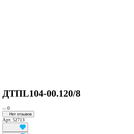
ДТПL104-00.120/8
0
Нет отзывов
Арт.
52713