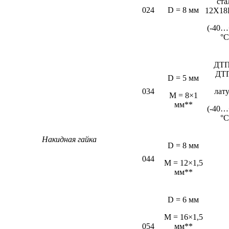
ста
024
D = 8 мм
12Х18
(-40…
°С
ДТП
ДТ
D = 5 мм
034
лат
М = 8×1
мм**
(-40…
°С
Накидная гайка
D = 8 мм
044
M = 12×1,5
мм**
D = 6 мм
М = 16×1,5
054
мм**