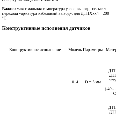
Важно:
максимальная температура узлов вывода, т.е. мест
перехода «арматура-кабельный вывод», для ДТПХхх4 – 200
°С.
Конструктивные исполнения датчиков
Конструктивное исполнение
Модель
Параметры
Мате
ДТП
ДТ
лат
014
D = 5 мм
(-40…
°C
ДТП
ДТ