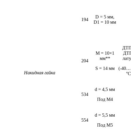
D = 5 мм,
194
D1 = 10 мм
ДТП
M = 10×1
ДТ
мм**
лат
204
S = 14 мм
(-40…
Накидная гайка
°С
d = 4,5 мм
534
Под М4
d = 5,5 мм
554
Под М5