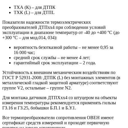
ТХА (К) – для ДТПК
ТХК (L) – для ДТПL
Показатели надежности термоэлектрических
преобразователей ДТПхх4 при соблюдении условий
эксплуатации в диапазоне температур от -40 до +400 °С (до
+300 °С – для мод.014, 034):
вероятность безотказной работы – не менее 0,95 за
16 000 час;
средний срок службы – не менее 4 лет;
гарантийный срок эксплуатации – 2 года.
Устойчивость к внешним механическим воздействиям по
ГОСТ Р 52931-2008: ДТПК (L) без монтажных элементов (в
металлической гладкой защитной арматуре) соответствуют
группе V2, остальные – группе N2.
Для монтажа датчиков ДТПХхх4 со штуцером на объекты
измерения температуры рекомендуется применять гильзы
ГЗ.16 и ГЗ.25, бобышки Б.П.1 и Б.У.1.
Все термопреобразователи сопротивления ОВЕН имеют
сертификат средств измерений и проходят первичную
поверку на заводе-изготовителе.