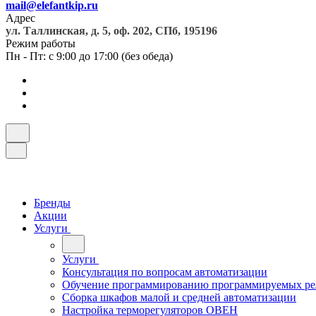
mail@elefantkip.ru
Адрес
ул. Таллинская, д. 5, оф. 202, СПб, 195196
Режим работы
Пн - Пт: с 9:00 до 17:00 (без обеда)
Бренды
Акции
Услуги
Услуги
Консультация по вопросам автоматизации
Обучение программированию программируемых ре
Сборка шкафов малой и средней автоматизации
Настройка терморегуляторов ОВЕН