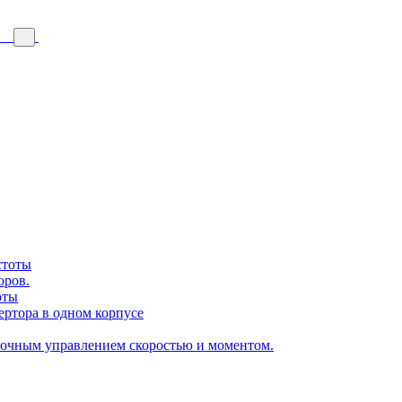
стоты
оров.
оты
ертора в одном корпусе
точным управлением скоростью и моментом.