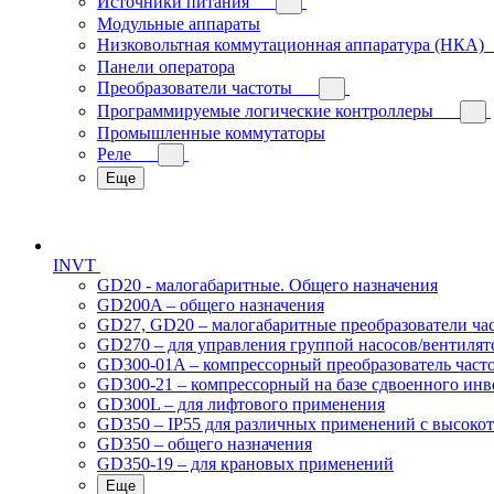
Источники питания
Модульные аппараты
Низковольтная коммутационная аппаратура (НКА)
Панели оператора
Преобразователи частоты
Программируемые логические контроллеры
Промышленные коммутаторы
Реле
Еще
INVT
GD20 - малогабаритные. Общего назначения
GD200A – общего назначения
GD27, GD20 – малогабаритные преобразователи ча
GD270 – для управления группой насосов/вентилят
GD300-01A – компрессорный преобразователь част
GD300-21 – компрессорный на базе сдвоенного инв
GD300L – для лифтового применения
GD350 – IP55 для различных применений с высоко
GD350 – общего назначения
GD350-19 – для крановых применений
Еще