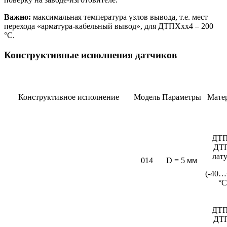
Важно:
максимальная температура узлов вывода, т.е. мест
перехода «арматура-кабельный вывод», для ДТПХхх4 – 200
°С.
Конструктивные исполнения датчиков
Конструктивное исполнение
Модель
Параметры
Мате
ДТП
ДТ
лат
014
D = 5 мм
(-40…
°C
ДТП
ДТ