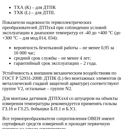
ТХА (К) – для ДТПК
ТХК (L) – для ДТПL
Показатели надежности термоэлектрических
преобразователей ДТПхх4 при соблюдении условий
эксплуатации в диапазоне температур от -40 до +400 °С (до
+300 °С – для мод.014, 034):
вероятность безотказной работы – не менее 0,95 за
16 000 час;
средний срок службы – не менее 4 лет;
гарантийный срок эксплуатации – 2 года.
Устойчивость к внешним механическим воздействиям по
ГОСТ Р 52931-2008: ДТПК (L) без монтажных элементов (в
металлической гладкой защитной арматуре) соответствуют
группе V2, остальные – группе N2.
Для монтажа датчиков ДТПХхх4 со штуцером на объекты
измерения температуры рекомендуется применять гильзы
ГЗ.16 и ГЗ.25, бобышки Б.П.1 и Б.У.1.
Все термопреобразователи сопротивления ОВЕН имеют
сертификат средств измерений и проходят первичную
поверку на заводе-изготовителе.