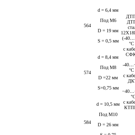
d = 6,4 мм
ДТП
Под М6
ДТ
564
ста
D = 19 мм
12Х18
(-40…
S = 0,5 мм
°C
c каб
СФК
d = 8,4 мм
-40…
Под М8
°C
574
c каб
D =22 мм
ДК
S=0,75 мм
−40…
°
c каб
d = 10,5 мм
КТП
Под М10
584
D = 26 мм
S = 0,75