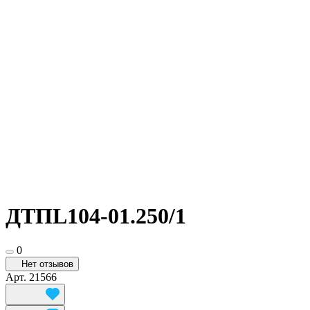
ДТПL104-01.250/1
0
Нет отзывов
Арт.
21566