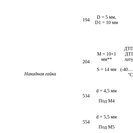
D = 5 мм,
194
D1 = 10 мм
ДТП
M = 10×1
ДТ
мм**
лат
204
S = 14 мм
(-40…
Накидная гайка
°С
d = 4,5 мм
534
Под М4
d = 5,5 мм
554
Под М5