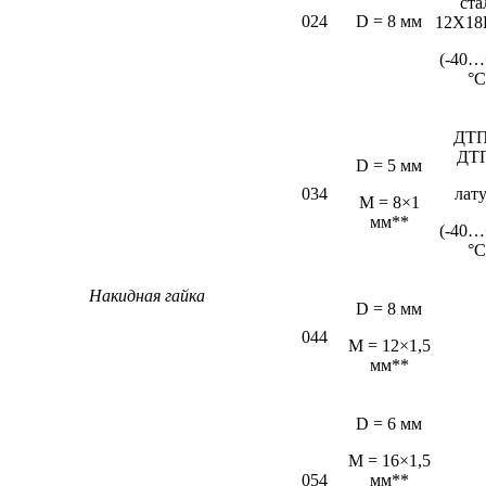
ста
024
D = 8 мм
12Х18
(-40…
°С
ДТП
ДТ
D = 5 мм
034
лат
М = 8×1
мм**
(-40…
°С
Накидная гайка
D = 8 мм
044
M = 12×1,5
мм**
D = 6 мм
М = 16×1,5
054
мм**