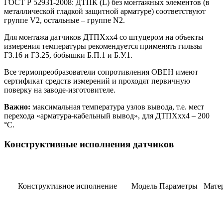
ГОСТ Р 52931-2008: ДТПК (L) без монтажных элементов (в
металлической гладкой защитной арматуре) соответствуют
группе V2, остальные – группе N2.
Для монтажа датчиков ДТПХхх4 со штуцером на объекты
измерения температуры рекомендуется применять гильзы
ГЗ.16 и ГЗ.25, бобышки Б.П.1 и Б.У.1.
Все термопреобразователи сопротивления ОВЕН имеют
сертификат средств измерений и проходят первичную
поверку на заводе-изготовителе.
Важно:
максимальная температура узлов вывода, т.е. мест
перехода «арматура-кабельный вывод», для ДТПХхх4 – 200
°С.
Конструктивные исполнения датчиков
Конструктивное исполнение
Модель
Параметры
Мате