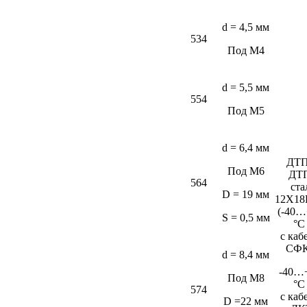
d = 4,5 мм
534
Под М4
d = 5,5 мм
554
Под М5
d = 6,4 мм
ДТП
Под М6
ДТ
564
ста
D = 19 мм
12Х18
(-40…
S = 0,5 мм
°C
c каб
СФК
d = 8,4 мм
-40…
Под М8
°C
574
c каб
D =22 мм