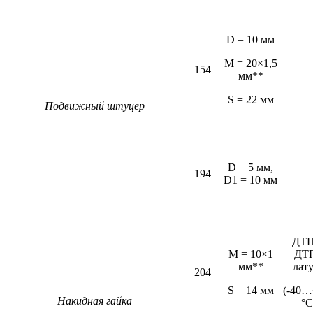
D = 10 мм
M = 20×1,5
154
мм**
S = 22 мм
Подвижный штуцер
D = 5 мм,
194
D1 = 10 мм
ДТП
M = 10×1
ДТ
мм**
лат
204
S = 14 мм
(-40…
Накидная гайка
°С