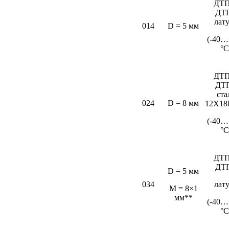
ДТП
ДТ
лат
014
D = 5 мм
(-40…
°C
ДТП
ДТ
ста
024
D = 8 мм
12Х18
(-40…
°С
ДТП
ДТ
D = 5 мм
034
лат
М = 8×1
мм**
(-40…
°С