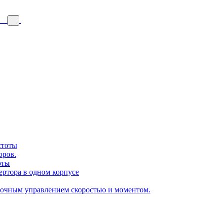
стоты
оров.
оты
ертора в одном корпусе
точным управлением скоростью и моментом.