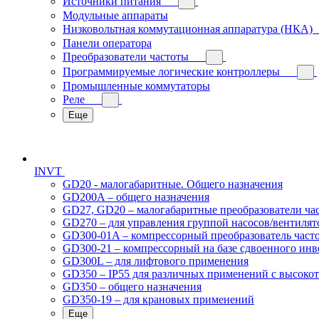
Источники питания
Модульные аппараты
Низковольтная коммутационная аппаратура (НКА)
Панели оператора
Преобразователи частоты
Программируемые логические контроллеры
Промышленные коммутаторы
Реле
Еще
INVT
GD20 - малогабаритные. Общего назначения
GD200A – общего назначения
GD27, GD20 – малогабаритные преобразователи ча
GD270 – для управления группой насосов/вентилят
GD300-01A – компрессорный преобразователь част
GD300-21 – компрессорный на базе сдвоенного инв
GD300L – для лифтового применения
GD350 – IP55 для различных применений с высоко
GD350 – общего назначения
GD350-19 – для крановых применений
Еще