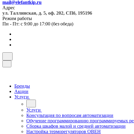
mail@elefantkip.ru
Адрес
ул. Таллинская, д. 5, оф. 202, СПб, 195196
Режим работы
Пн - Пт: с 9:00 до 17:00 (без обеда)
Бренды
Акции
Услуги
Услуги
Консультация по вопросам автоматизации
Обучение программированию программируемых ре
Сборка шкафов малой и средней автоматизации
Настройка терморегуляторов ОВЕН