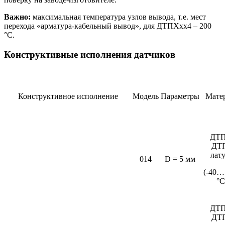
Важно:
максимальная температура узлов вывода, т.е. мест
перехода «арматура-кабельный вывод», для ДТПХхх4 – 200
°С.
Конструктивные исполнения датчиков
Конструктивное исполнение
Модель
Параметры
Мате
ДТП
ДТ
лат
014
D = 5 мм
(-40…
°C
ДТП
ДТ