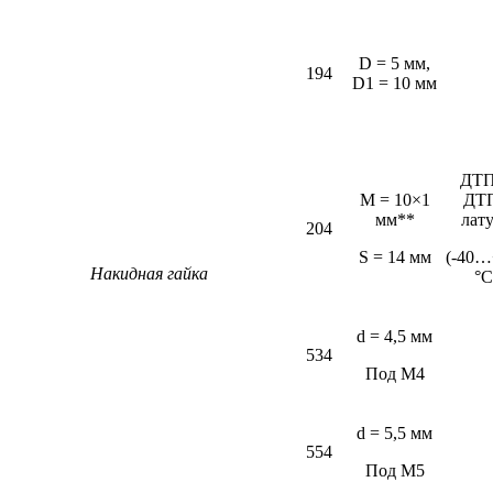
D = 5 мм,
194
D1 = 10 мм
ДТП
M = 10×1
ДТ
мм**
лат
204
S = 14 мм
(-40…
Накидная гайка
°С
d = 4,5 мм
534
Под М4
d = 5,5 мм
554
Под М5