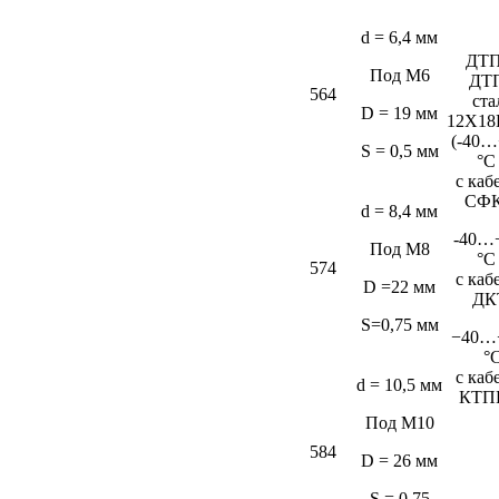
d = 6,4 мм
ДТП
Под М6
ДТ
564
ста
D = 19 мм
12Х18
(-40…
S = 0,5 мм
°C
c каб
СФК
d = 8,4 мм
-40…
Под М8
°C
574
c каб
D =22 мм
ДК
S=0,75 мм
−40…
°
c каб
d = 10,5 мм
КТП
Под М10
584
D = 26 мм
S = 0,75