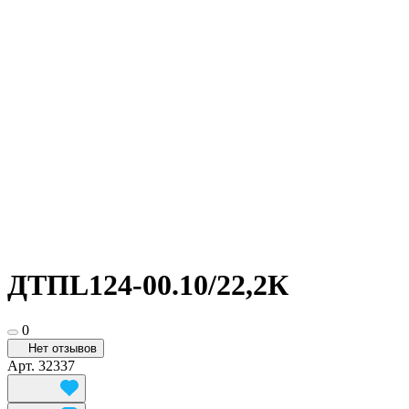
ДТПL124-00.10/22,2К
0
Нет отзывов
Арт.
32337