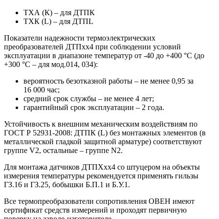
ТХА (К) – для ДТПК
ТХК (L) – для ДТПL
Показатели надежности термоэлектрических
преобразователей ДТПхх4 при соблюдении условий
эксплуатации в диапазоне температур от -40 до +400 °С (до
+300 °С – для мод.014, 034):
вероятность безотказной работы – не менее 0,95 за
16 000 час;
средний срок службы – не менее 4 лет;
гарантийный срок эксплуатации – 2 года.
Устойчивость к внешним механическим воздействиям по
ГОСТ Р 52931-2008: ДТПК (L) без монтажных элементов (в
металлической гладкой защитной арматуре) соответствуют
группе V2, остальные – группе N2.
Для монтажа датчиков ДТПХхх4 со штуцером на объекты
измерения температуры рекомендуется применять гильзы
ГЗ.16 и ГЗ.25, бобышки Б.П.1 и Б.У.1.
Все термопреобразователи сопротивления ОВЕН имеют
сертификат средств измерений и проходят первичную
поверку на заводе-изготовителе.