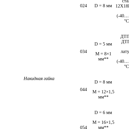
ста
024
D = 8 мм
12Х18
(-40…
°С
ДТП
ДТ
D = 5 мм
034
лат
М = 8×1
мм**
(-40…
°С
Накидная гайка
D = 8 мм
044
M = 12×1,5
мм**
D = 6 мм
М = 16×1,5
054
мм**