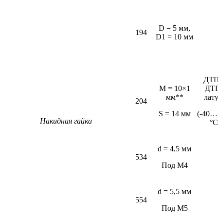
D = 5 мм,
194
D1 = 10 мм
ДТП
M = 10×1
ДТ
мм**
лат
204
S = 14 мм
(-40…
Накидная гайка
°С
d = 4,5 мм
534
Под М4
d = 5,5 мм
554
Под М5