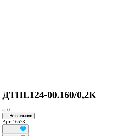
ДТПL124-00.160/0,2К
0
Нет отзывов
Арт.
16578