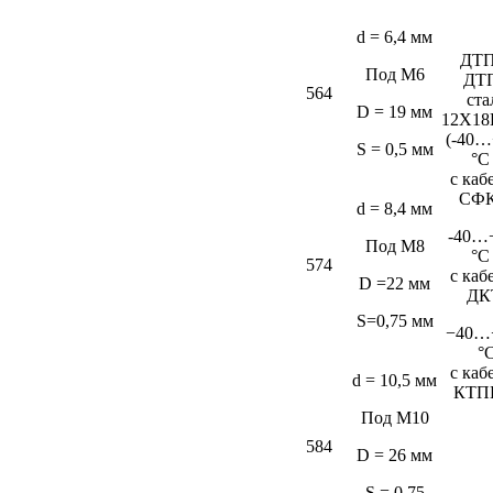
d = 6,4 мм
ДТП
Под М6
ДТ
564
ста
D = 19 мм
12Х18
(-40…
S = 0,5 мм
°C
c каб
СФК
d = 8,4 мм
-40…
Под М8
°C
574
c каб
D =22 мм
ДК
S=0,75 мм
−40…
°
c каб
d = 10,5 мм
КТП
Под М10
584
D = 26 мм
S = 0,75