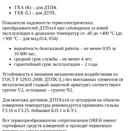
ТХА (К) – для ДТПК
ТХК (L) – для ДТПL
Показатели надежности термоэлектрических
преобразователей ДТПхх4 при соблюдении условий
эксплуатации в диапазоне температур от -40 до +400 °С (до
+300 °С – для мод.014, 034):
вероятность безотказной работы – не менее 0,95 за
16 000 час;
средний срок службы – не менее 4 лет;
гарантийный срок эксплуатации – 2 года.
Устойчивость к внешним механическим воздействиям по
ГОСТ Р 52931-2008: ДТПК (L) без монтажных элементов (в
металлической гладкой защитной арматуре) соответствуют
группе V2, остальные – группе N2.
Для монтажа датчиков ДТПХхх4 со штуцером на объекты
измерения температуры рекомендуется применять гильзы
ГЗ.16 и ГЗ.25, бобышки Б.П.1 и Б.У.1.
Все термопреобразователи сопротивления ОВЕН имеют
сертификат средств измерений и проходят первичную
поверку на заводе-изготовителе.