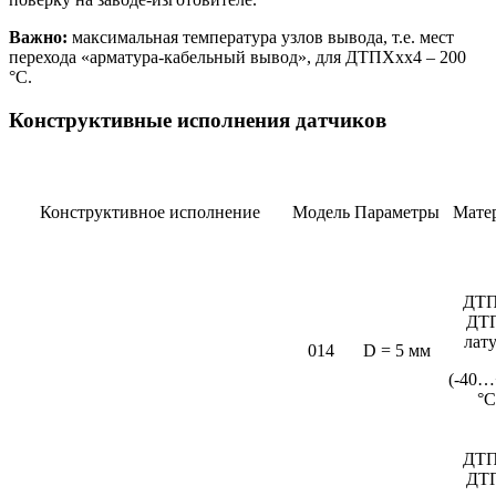
Важно:
максимальная температура узлов вывода, т.е. мест
перехода «арматура-кабельный вывод», для ДТПХхх4 – 200
°С.
Конструктивные исполнения датчиков
Конструктивное исполнение
Модель
Параметры
Мате
ДТП
ДТ
лат
014
D = 5 мм
(-40…
°C
ДТП
ДТ