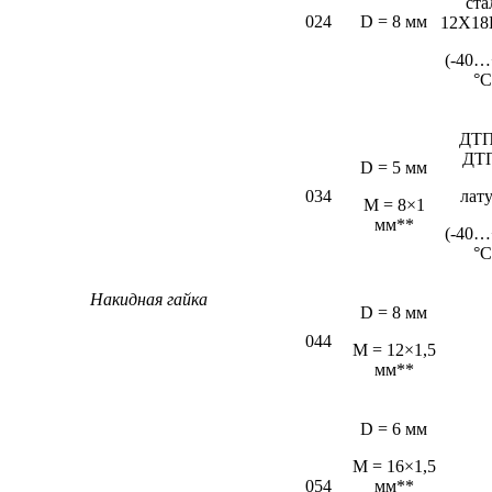
ста
024
D = 8 мм
12Х18
(-40…
°С
ДТП
ДТ
D = 5 мм
034
лат
М = 8×1
мм**
(-40…
°С
Накидная гайка
D = 8 мм
044
M = 12×1,5
мм**
D = 6 мм
М = 16×1,5
054
мм**