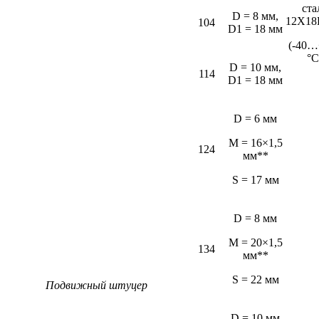
ста
D = 8 мм,
12Х18
104
D1 = 18 мм
(-40…
°С
D = 10 мм,
114
D1 = 18 мм
D = 6 мм
M = 16×1,5
124
мм**
S = 17 мм
D = 8 мм
M = 20×1,5
134
мм**
S = 22 мм
Подвижный штуцер
D = 10 мм