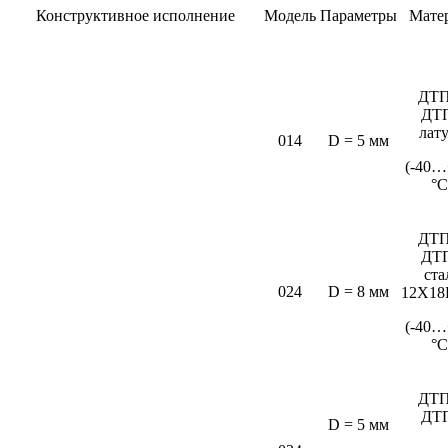
Конструктивное исполнение
Модель
Параметры
Мате
ДТП
ДТ
лат
014
D = 5 мм
(-40…
°C
ДТП
ДТ
ста
024
D = 8 мм
12Х18
(-40…
°С
ДТП
ДТ
D = 5 мм