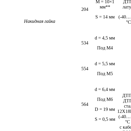
M = 10×1
ДТ
мм**
лат
204
S = 14 мм
(-40…
Накидная гайка
°С
d = 4,5 мм
534
Под М4
d = 5,5 мм
554
Под М5
d = 6,4 мм
ДТП
Под М6
ДТ
564
ста
D = 19 мм
12Х18
(-40…
S = 0,5 мм
°C
c каб