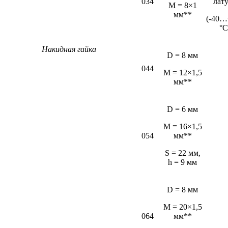
034
лат
М = 8×1
мм**
(-40…
°С
Накидная гайка
D = 8 мм
044
M = 12×1,5
мм**
D = 6 мм
М = 16×1,5
054
мм**
S = 22 мм,
h = 9 мм
D = 8 мм
M = 20×1,5
064
мм**