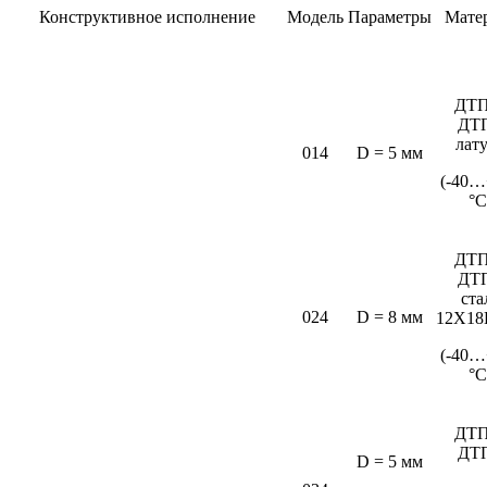
Конструктивное исполнение
Модель
Параметры
Мате
ДТП
ДТ
лат
014
D = 5 мм
(-40…
°C
ДТП
ДТ
ста
024
D = 8 мм
12Х18
(-40…
°С
ДТП
ДТ
D = 5 мм