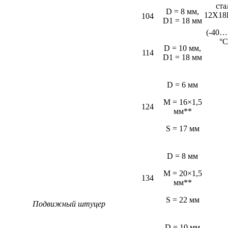
ста
D = 8 мм,
12Х18
104
D1 = 18 мм
(-40…
°С
D = 10 мм,
114
D1 = 18 мм
D = 6 мм
M = 16×1,5
124
мм**
S = 17 мм
D = 8 мм
M = 20×1,5
134
мм**
S = 22 мм
Подвижный штуцер
D = 10 мм