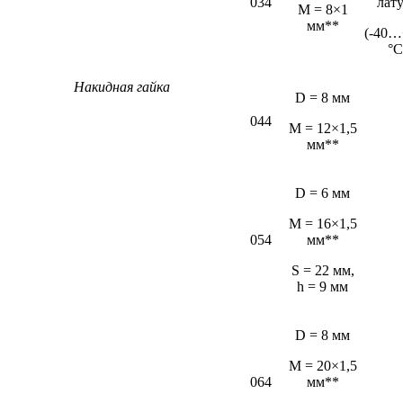
034
лат
М = 8×1
мм**
(-40…
°С
Накидная гайка
D = 8 мм
044
M = 12×1,5
мм**
D = 6 мм
М = 16×1,5
054
мм**
S = 22 мм,
h = 9 мм
D = 8 мм
M = 20×1,5
064
мм**