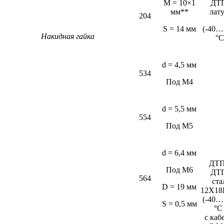
M = 10×1
ДТ
мм**
лат
204
S = 14 мм
(-40…
Накидная гайка
°С
d = 4,5 мм
534
Под М4
d = 5,5 мм
554
Под М5
d = 6,4 мм
ДТП
Под М6
ДТ
564
ста
D = 19 мм
12Х18
(-40…
S = 0,5 мм
°C
c каб