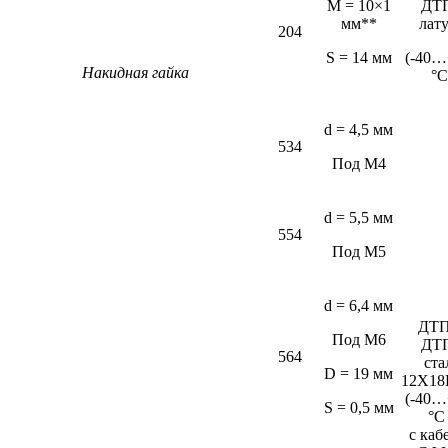
M = 10×1
ДТ
мм**
лат
204
S = 14 мм
(-40…
Накидная гайка
°С
d = 4,5 мм
534
Под М4
d = 5,5 мм
554
Под М5
d = 6,4 мм
ДТП
Под М6
ДТ
564
ста
D = 19 мм
12Х18
(-40…
S = 0,5 мм
°C
c каб