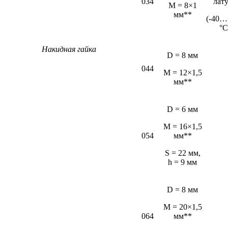
034
лат
М = 8×1
мм**
(-40…
°С
Накидная гайка
D = 8 мм
044
M = 12×1,5
мм**
D = 6 мм
М = 16×1,5
054
мм**
S = 22 мм,
h = 9 мм
D = 8 мм
M = 20×1,5
064
мм**