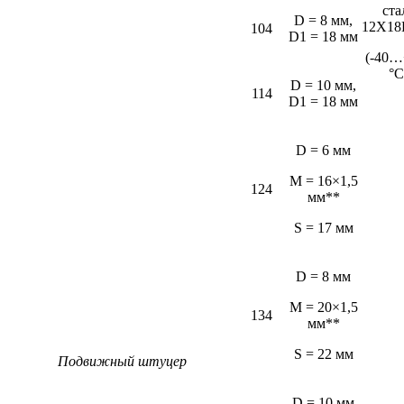
ста
D = 8 мм,
12Х18
104
D1 = 18 мм
(-40…
°С
D = 10 мм,
114
D1 = 18 мм
D = 6 мм
M = 16×1,5
124
мм**
S = 17 мм
D = 8 мм
M = 20×1,5
134
мм**
S = 22 мм
Подвижный штуцер
D = 10 мм