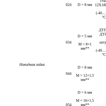
ста
024
D = 8 мм
12Х18
(-40…
°С
ДТП
ДТ
D = 5 мм
034
лат
М = 8×1
мм**
(-40…
°С
Накидная гайка
D = 8 мм
044
M = 12×1,5
мм**
D = 6 мм
М = 16×1,5
054
мм**