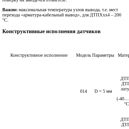
Важно:
максимальная температура узлов вывода, т.е. мест
перехода «арматура-кабельный вывод», для ДТПХхх4 – 200
°С.
Конструктивные исполнения датчиков
Конструктивное исполнение
Модель
Параметры
Мате
ДТП
ДТ
лат
014
D = 5 мм
(-40…
°C
ДТП
ДТ