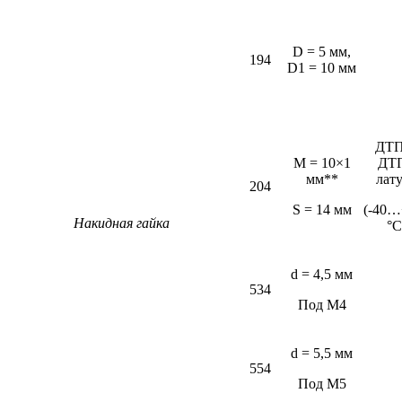
D = 5 мм,
194
D1 = 10 мм
ДТП
M = 10×1
ДТ
мм**
лат
204
S = 14 мм
(-40…
Накидная гайка
°С
d = 4,5 мм
534
Под М4
d = 5,5 мм
554
Под М5