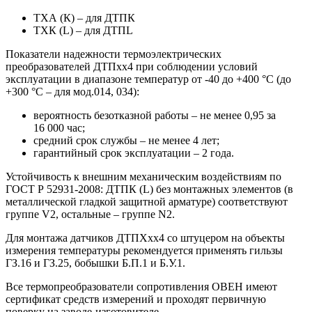
ТХА (К) – для ДТПК
ТХК (L) – для ДТПL
Показатели надежности термоэлектрических
преобразователей ДТПхх4 при соблюдении условий
эксплуатации в диапазоне температур от -40 до +400 °С (до
+300 °С – для мод.014, 034):
вероятность безотказной работы – не менее 0,95 за
16 000 час;
средний срок службы – не менее 4 лет;
гарантийный срок эксплуатации – 2 года.
Устойчивость к внешним механическим воздействиям по
ГОСТ Р 52931-2008: ДТПК (L) без монтажных элементов (в
металлической гладкой защитной арматуре) соответствуют
группе V2, остальные – группе N2.
Для монтажа датчиков ДТПХхх4 со штуцером на объекты
измерения температуры рекомендуется применять гильзы
ГЗ.16 и ГЗ.25, бобышки Б.П.1 и Б.У.1.
Все термопреобразователи сопротивления ОВЕН имеют
сертификат средств измерений и проходят первичную
поверку на заводе-изготовителе.