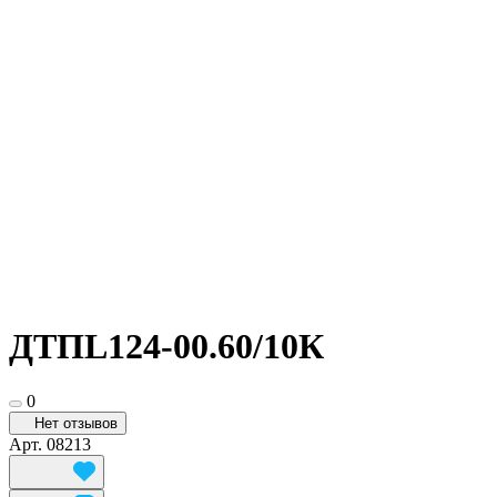
ДТПL124-00.60/10К
0
Нет отзывов
Арт.
08213