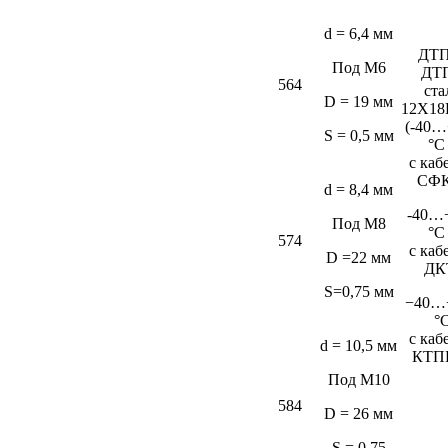
d = 6,4 мм
ДТП
Под М6
ДТ
564
ста
D = 19 мм
12Х18
(-40…
S = 0,5 мм
°C
c каб
СФК
d = 8,4 мм
-40…
Под М8
°C
574
c каб
D =22 мм
ДК
S=0,75 мм
−40…
°
c каб
d = 10,5 мм
КТП
Под М10
584
D = 26 мм
S = 0,75