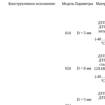
Конструктивное исполнение
Модель
Параметры
Мате
ДТП
ДТ
лат
014
D = 5 мм
(-40…
°C
ДТП
ДТ
ста
024
D = 8 мм
12Х18
(-40…
°С
ДТП
ДТ
D = 5 мм