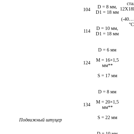
ста
D = 8 мм,
12Х18
104
D1 = 18 мм
(-40…
°С
D = 10 мм,
114
D1 = 18 мм
D = 6 мм
M = 16×1,5
124
мм**
S = 17 мм
D = 8 мм
M = 20×1,5
134
мм**
S = 22 мм
Подвижный штуцер
D = 10 мм