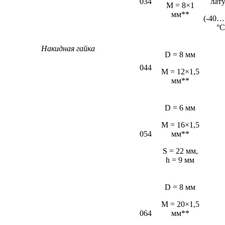
034
лат
М = 8×1
мм**
(-40…
°С
Накидная гайка
D = 8 мм
044
M = 12×1,5
мм**
D = 6 мм
М = 16×1,5
054
мм**
S = 22 мм,
h = 9 мм
D = 8 мм
M = 20×1,5
064
мм**