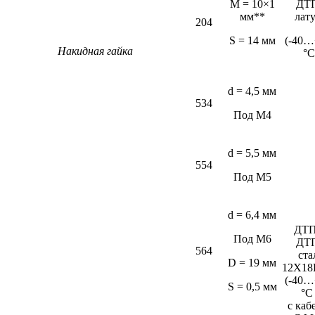
M = 10×1
ДТ
мм**
лат
204
S = 14 мм
(-40…
Накидная гайка
°С
d = 4,5 мм
534
Под М4
d = 5,5 мм
554
Под М5
d = 6,4 мм
ДТП
Под М6
ДТ
564
ста
D = 19 мм
12Х18
(-40…
S = 0,5 мм
°C
c каб