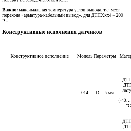
Важно:
максимальная температура узлов вывода, т.е. мест
перехода «арматура-кабельный вывод», для ДТПХхх4 – 200
°С.
Конструктивные исполнения датчиков
Конструктивное исполнение
Модель
Параметры
Мате
ДТП
ДТ
лат
014
D = 5 мм
(-40…
°C
ДТП
ДТ