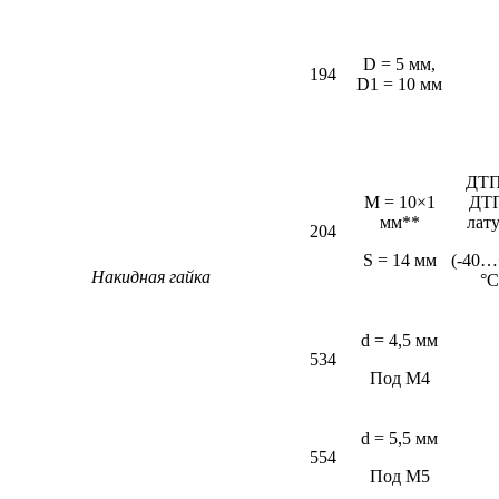
D = 5 мм,
194
D1 = 10 мм
ДТП
M = 10×1
ДТ
мм**
лат
204
S = 14 мм
(-40…
Накидная гайка
°С
d = 4,5 мм
534
Под М4
d = 5,5 мм
554
Под М5