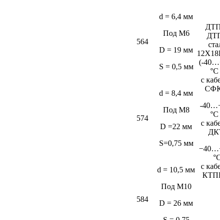
d = 6,4 мм
ДТП
Под М6
ДТ
564
ста
D = 19 мм
12Х18
(-40…
S = 0,5 мм
°C
c каб
СФК
d = 8,4 мм
-40…
Под М8
°C
574
c каб
D =22 мм
ДК
S=0,75 мм
−40…
°
c каб
d = 10,5 мм
КТП
Под М10
584
D = 26 мм
S = 0,75