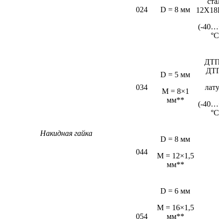
ста
024
D = 8 мм
12Х18
(-40…
°С
ДТП
ДТ
D = 5 мм
034
лат
М = 8×1
мм**
(-40…
°С
Накидная гайка
D = 8 мм
044
M = 12×1,5
мм**
D = 6 мм
М = 16×1,5
054
мм**