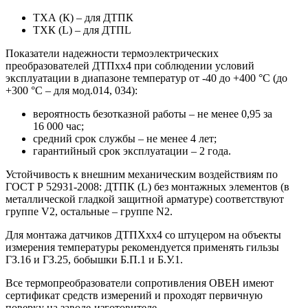
ТХА (К) – для ДТПК
ТХК (L) – для ДТПL
Показатели надежности термоэлектрических
преобразователей ДТПхх4 при соблюдении условий
эксплуатации в диапазоне температур от -40 до +400 °С (до
+300 °С – для мод.014, 034):
вероятность безотказной работы – не менее 0,95 за
16 000 час;
средний срок службы – не менее 4 лет;
гарантийный срок эксплуатации – 2 года.
Устойчивость к внешним механическим воздействиям по
ГОСТ Р 52931-2008: ДТПК (L) без монтажных элементов (в
металлической гладкой защитной арматуре) соответствуют
группе V2, остальные – группе N2.
Для монтажа датчиков ДТПХхх4 со штуцером на объекты
измерения температуры рекомендуется применять гильзы
ГЗ.16 и ГЗ.25, бобышки Б.П.1 и Б.У.1.
Все термопреобразователи сопротивления ОВЕН имеют
сертификат средств измерений и проходят первичную
поверку на заводе-изготовителе.