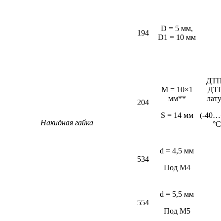
D = 5 мм,
194
D1 = 10 мм
ДТП
M = 10×1
ДТ
мм**
лат
204
S = 14 мм
(-40…
Накидная гайка
°С
d = 4,5 мм
534
Под М4
d = 5,5 мм
554
Под М5