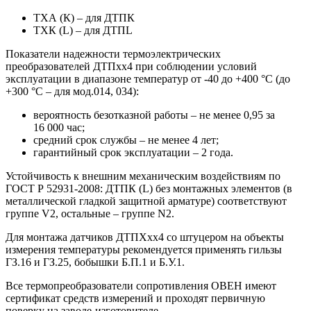
ТХА (К) – для ДТПК
ТХК (L) – для ДТПL
Показатели надежности термоэлектрических
преобразователей ДТПхх4 при соблюдении условий
эксплуатации в диапазоне температур от -40 до +400 °С (до
+300 °С – для мод.014, 034):
вероятность безотказной работы – не менее 0,95 за
16 000 час;
средний срок службы – не менее 4 лет;
гарантийный срок эксплуатации – 2 года.
Устойчивость к внешним механическим воздействиям по
ГОСТ Р 52931-2008: ДТПК (L) без монтажных элементов (в
металлической гладкой защитной арматуре) соответствуют
группе V2, остальные – группе N2.
Для монтажа датчиков ДТПХхх4 со штуцером на объекты
измерения температуры рекомендуется применять гильзы
ГЗ.16 и ГЗ.25, бобышки Б.П.1 и Б.У.1.
Все термопреобразователи сопротивления ОВЕН имеют
сертификат средств измерений и проходят первичную
поверку на заводе-изготовителе.