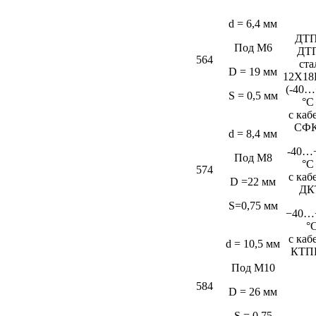
d = 6,4 мм
ДТП
Под М6
ДТ
564
ста
D = 19 мм
12Х18
(-40…
S = 0,5 мм
°C
c каб
СФК
d = 8,4 мм
-40…
Под М8
°C
574
c каб
D =22 мм
ДК
S=0,75 мм
−40…
°
c каб
d = 10,5 мм
КТП
Под М10
584
D = 26 мм
S = 0,75