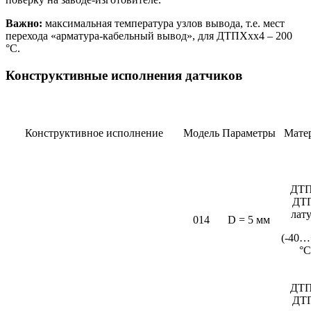
Важно:
максимальная температура узлов вывода, т.е. мест
перехода «арматура-кабельный вывод», для ДТПХхх4 – 200
°С.
Конструктивные исполнения датчиков
Конструктивное исполнение
Модель
Параметры
Мате
ДТП
ДТ
лат
014
D = 5 мм
(-40…
°C
ДТП
ДТ