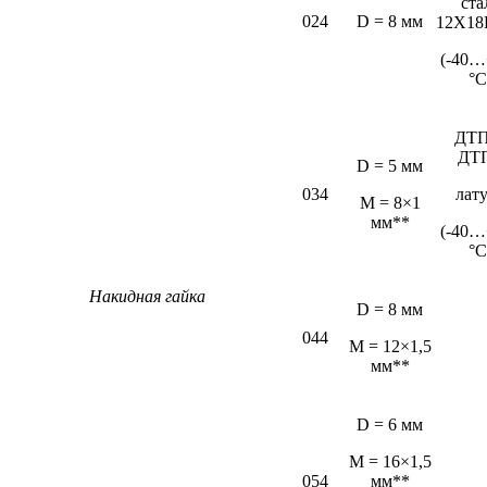
ста
024
D = 8 мм
12Х18
(-40…
°С
ДТП
ДТ
D = 5 мм
034
лат
М = 8×1
мм**
(-40…
°С
Накидная гайка
D = 8 мм
044
M = 12×1,5
мм**
D = 6 мм
М = 16×1,5
054
мм**