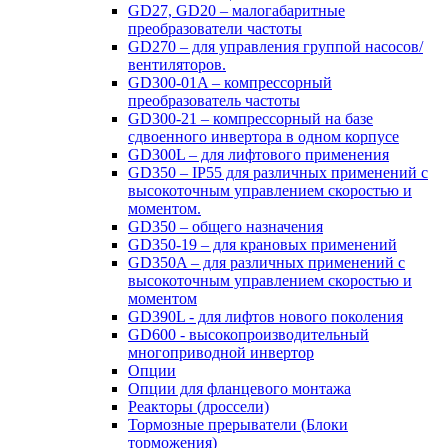
GD27, GD20 – малогабаритные
преобразователи частоты
GD270 – для управления группой насосов/
вентиляторов.
GD300-01A – компрессорный
преобразователь частоты
GD300-21 – компрессорный на базе
сдвоенного инвертора в одном корпусе
GD300L – для лифтового применения
GD350 – IP55 для различных применений с
высокоточным управлением скоростью и
моментом.
GD350 – общего назначения
GD350-19 – для крановых применений
GD350A – для различных применений с
высокоточным управлением скоростью и
моментом
GD390L - для лифтов нового поколения
GD600 - высокопроизводительный
многоприводной инвертор
Опции
Опции для фланцевого монтажа
Реакторы (дроссели)
Тормозные прерыватели (Блоки
торможения)