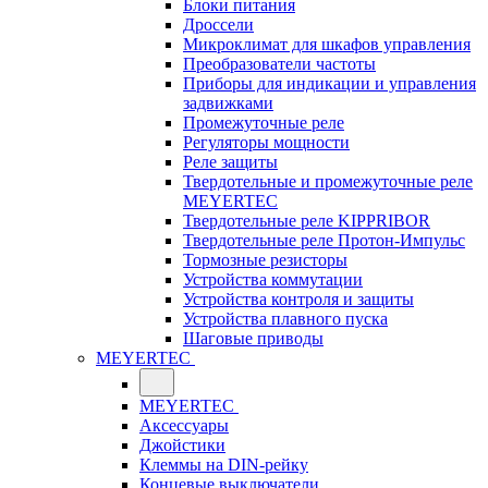
Блоки питания
Дроссели
Микроклимат для шкафов управления
Преобразователи частоты
Приборы для индикации и управления
задвижками
Промежуточные реле
Регуляторы мощности
Реле защиты
Твердотельные и промежуточные реле
MEYERTEC
Твердотельные реле KIPPRIBOR
Твердотельные реле Протон-Импульс
Тормозные резисторы
Устройства коммутации
Устройства контроля и защиты
Устройства плавного пуска
Шаговые приводы
MEYERTEC
MEYERTEC
Аксессуары
Джойстики
Клеммы на DIN-рейку
Концевые выключатели