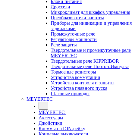
Блоки питания
Дроссели
Микроклимат для шкафов управления
Преобразователи частоты
Приборы для индикации и управления
задвижками
Промежуточные реле
Регуляторы мощности
Реле защиты
Твердотельные и промежуточные реле
MEYERTEC
Твердотельные реле KIPPRIBOR
Твердотельные реле Протон-Импульс
Тормозные резисторы
Устройства коммутации
Устройства контроля и защиты
Устройства плавного пуска
Шаговые приводы
MEYERTEC
MEYERTEC
Аксессуары
Джойстики
Клеммы на DIN-рейку
Концевые выключатели