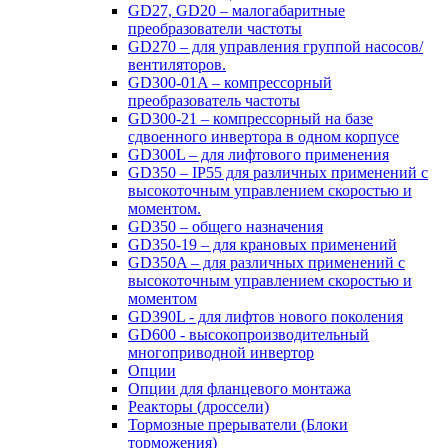
GD27, GD20 – малогабаритные
преобразователи частоты
GD270 – для управления группой насосов/
вентиляторов.
GD300-01A – компрессорный
преобразователь частоты
GD300-21 – компрессорный на базе
сдвоенного инвертора в одном корпусе
GD300L – для лифтового применения
GD350 – IP55 для различных применений с
высокоточным управлением скоростью и
моментом.
GD350 – общего назначения
GD350-19 – для крановых применений
GD350A – для различных применений с
высокоточным управлением скоростью и
моментом
GD390L - для лифтов нового поколения
GD600 - высокопроизводительный
многоприводной инвертор
Опции
Опции для фланцевого монтажа
Реакторы (дроссели)
Тормозные прерыватели (Блоки
торможения)