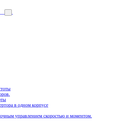
стоты
оров.
оты
ертора в одном корпусе
точным управлением скоростью и моментом.