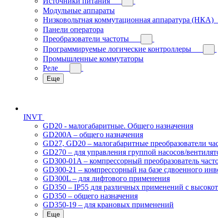
Источники питания
Модульные аппараты
Низковольтная коммутационная аппаратура (НКА)
Панели оператора
Преобразователи частоты
Программируемые логические контроллеры
Промышленные коммутаторы
Реле
Еще
INVT
GD20 - малогабаритные. Общего назначения
GD200A – общего назначения
GD27, GD20 – малогабаритные преобразователи ча
GD270 – для управления группой насосов/вентилят
GD300-01A – компрессорный преобразователь част
GD300-21 – компрессорный на базе сдвоенного инв
GD300L – для лифтового применения
GD350 – IP55 для различных применений с высоко
GD350 – общего назначения
GD350-19 – для крановых применений
Еще