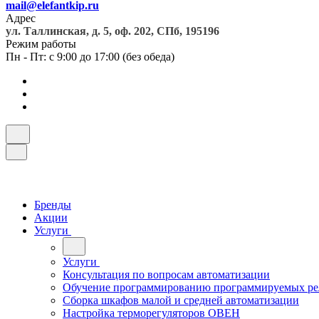
mail@elefantkip.ru
Адрес
ул. Таллинская, д. 5, оф. 202, СПб, 195196
Режим работы
Пн - Пт: с 9:00 до 17:00 (без обеда)
Бренды
Акции
Услуги
Услуги
Консультация по вопросам автоматизации
Обучение программированию программируемых ре
Сборка шкафов малой и средней автоматизации
Настройка терморегуляторов ОВЕН