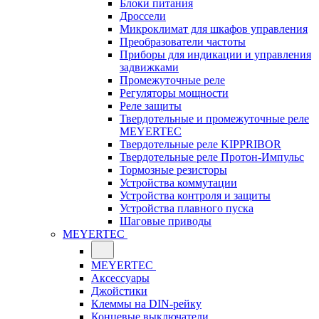
Блоки питания
Дроссели
Микроклимат для шкафов управления
Преобразователи частоты
Приборы для индикации и управления
задвижками
Промежуточные реле
Регуляторы мощности
Реле защиты
Твердотельные и промежуточные реле
MEYERTEC
Твердотельные реле KIPPRIBOR
Твердотельные реле Протон-Импульс
Тормозные резисторы
Устройства коммутации
Устройства контроля и защиты
Устройства плавного пуска
Шаговые приводы
MEYERTEC
MEYERTEC
Аксессуары
Джойстики
Клеммы на DIN-рейку
Концевые выключатели