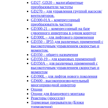
GD27, GD20 – малогабаритные
преобразователи частоты
GD270 – для управления группой насосов/
вентиляторов.
GD300-01A – компрессорный
преобразователь частоты
GD300-21 – компрессорный на базе
сдвоенного инвертора в одном корпусе
GD300L – для лифтового применения
GD350 – IP55 для различных применений с
высокоточным управлением скоростью и
моментом.
GD350 – общего назначения
GD350-19 – для крановых применений
GD350A – для различных применений с
высокоточным управлением скоростью и
моментом
GD390L - для лифтов нового поколения
GD600 - высокопроизводительный
многоприводной инвертор
Опции
Опции для фланцевого монтажа
Реакторы (дроссели)
Тормозные прерыватели (Блоки
торможения)