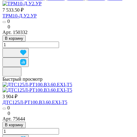
7 533.50 ₽
ТРМ10-Д.У2.УР
0
0
Арт.
150332
В корзину
Быстрый просмотр
3 904 ₽
ДТС125Л-РТ100.В3.60.ЕХI-Т5
0
0
Арт.
75644
В корзину