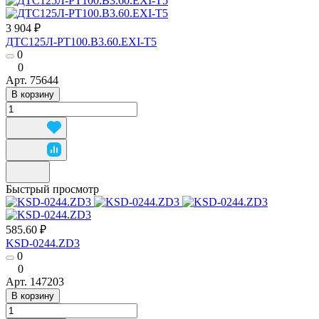
3 904 ₽
ДТС125Л-РТ100.В3.60.ЕХI-Т5
0
0
Арт.
75644
В корзину
Быстрый просмотр
585.60 ₽
KSD-0244.ZD3
0
0
Арт.
147203
В корзину