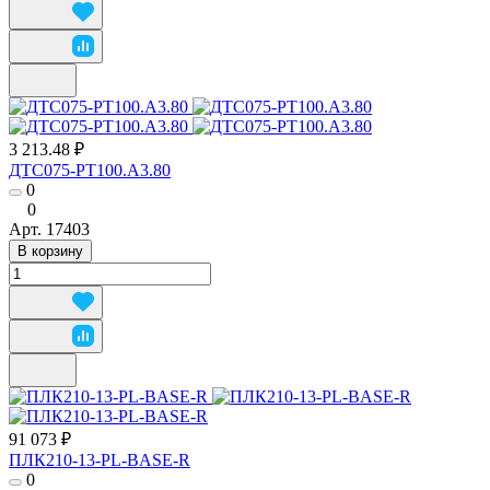
3 213.48 ₽
ДТС075-РТ100.А3.80
0
0
Арт.
17403
В корзину
91 073 ₽
ПЛК210-13-PL-BASE-R
0