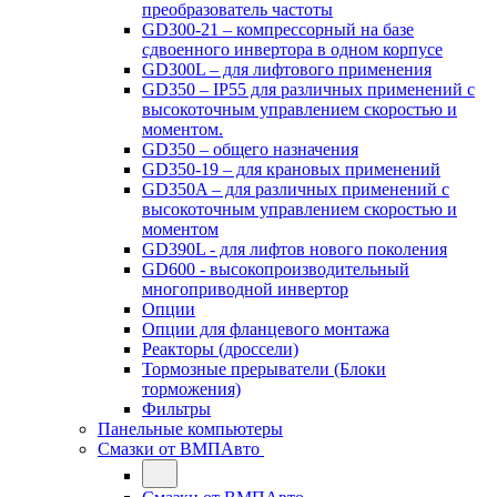
преобразователь частоты
GD300-21 – компрессорный на базе
сдвоенного инвертора в одном корпусе
GD300L – для лифтового применения
GD350 – IP55 для различных применений с
высокоточным управлением скоростью и
моментом.
GD350 – общего назначения
GD350-19 – для крановых применений
GD350A – для различных применений с
высокоточным управлением скоростью и
моментом
GD390L - для лифтов нового поколения
GD600 - высокопроизводительный
многоприводной инвертор
Опции
Опции для фланцевого монтажа
Реакторы (дроссели)
Тормозные прерыватели (Блоки
торможения)
Фильтры
Панельные компьютеры
Смазки от ВМПАвто