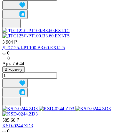
3 904 ₽
ДТС125Л-РТ100.В3.60.ЕХI-Т5
0
0
Арт.
75644
В корзину
585.60 ₽
KSD-0244.ZD3
0