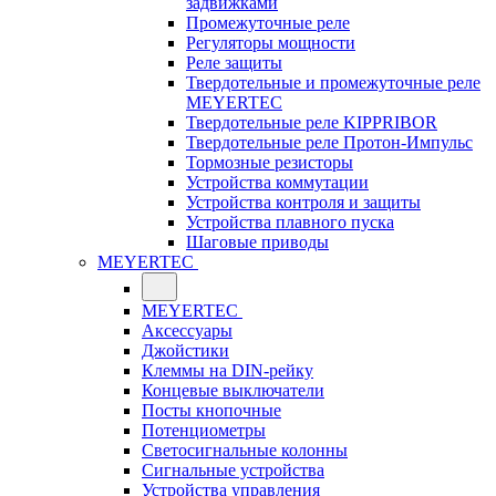
задвижками
Промежуточные реле
Регуляторы мощности
Реле защиты
Твердотельные и промежуточные реле
MEYERTEC
Твердотельные реле KIPPRIBOR
Твердотельные реле Протон-Импульс
Тормозные резисторы
Устройства коммутации
Устройства контроля и защиты
Устройства плавного пуска
Шаговые приводы
MEYERTEC
MEYERTEC
Аксессуары
Джойстики
Клеммы на DIN-рейку
Концевые выключатели
Посты кнопочные
Потенциометры
Светосигнальные колонны
Сигнальные устройства
Устройства управления