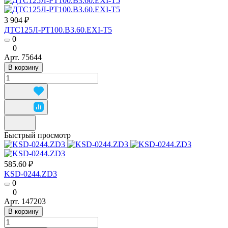
3 904 ₽
ДТС125Л-РТ100.В3.60.ЕХI-Т5
0
0
Арт.
75644
В корзину
Быстрый просмотр
585.60 ₽
KSD-0244.ZD3
0
0
Арт.
147203
В корзину