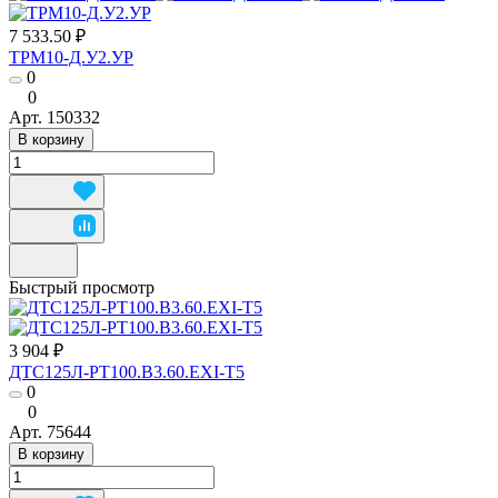
7 533.50 ₽
ТРМ10-Д.У2.УР
0
0
Арт.
150332
В корзину
Быстрый просмотр
3 904 ₽
ДТС125Л-РТ100.В3.60.ЕХI-Т5
0
0
Арт.
75644
В корзину