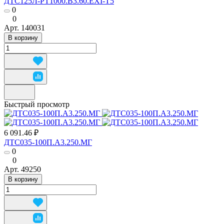
ДТС125Л-РТ1000.В3.60.ЕХI-Т5
0
0
Арт.
140031
В корзину
Быстрый просмотр
6 091.46 ₽
ДТС035-100П.А3.250.МГ
0
0
Арт.
49250
В корзину