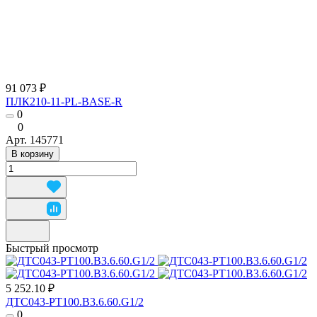
91 073 ₽
ПЛК210-11-PL-BASE-R
0
0
Арт.
145771
В корзину
Быстрый просмотр
5 252.10 ₽
ДТС043-РТ100.В3.6.60.G1/2
0