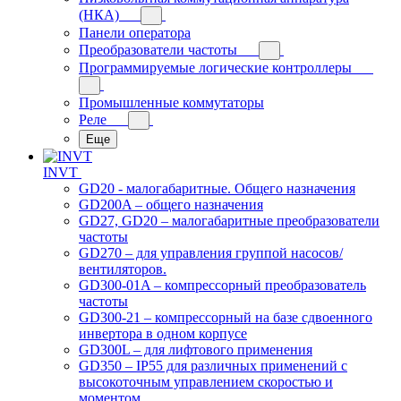
(НКА)
Панели оператора
Преобразователи частоты
Программируемые логические контроллеры
Промышленные коммутаторы
Реле
Еще
INVT
GD20 - малогабаритные. Общего назначения
GD200A – общего назначения
GD27, GD20 – малогабаритные преобразователи
частоты
GD270 – для управления группой насосов/
вентиляторов.
GD300-01A – компрессорный преобразователь
частоты
GD300-21 – компрессорный на базе сдвоенного
инвертора в одном корпусе
GD300L – для лифтового применения
GD350 – IP55 для различных применений с
высокоточным управлением скоростью и
моментом.