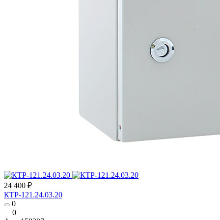
24 400 ₽
КТР-121.24.03.20
0
0