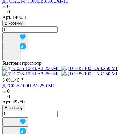
ДТС125Л-РТ1000.В3.60.ЕХI-Т5
0
0
Арт.
140031
В корзину
Быстрый просмотр
6 091.46 ₽
ДТС035-100П.А3.250.МГ
0
0
Арт.
49250
В корзину